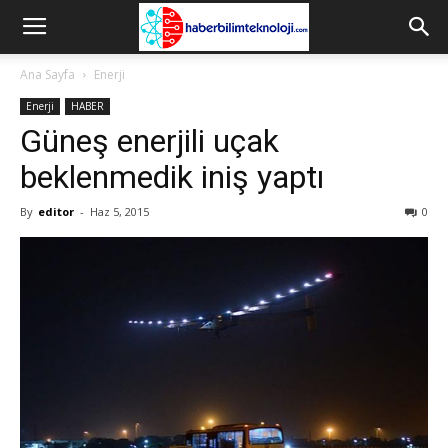
Ana Sayfa
Enerji
Enerji
HABER
Güneş enerjili uçak
beklenmedik iniş yaptı
By
editor
-
Haz 5, 2015
0