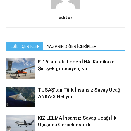
editor
İLGİLİ İÇERİKLER
YAZARIN DİĞER İÇERİKLERİ
F-16’ları taklit eden İHA: Kamikaze
Şimşek görücüye çıktı
TUSAŞ’tan Türk İnsansız Savaş Uçağı
ANKA-3 Geliyor
KIZILELMA İnsansız Savaş Uçağı İlk
Uçuşunu Gerçekleştirdi