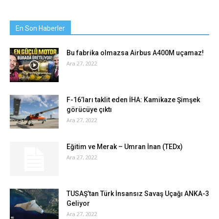
En Son Haberler
Bu fabrika olmazsa Airbus A400M uçamaz!
Ara 27, 2022
F-16’ları taklit eden İHA: Kamikaze Şimşek
görücüye çıktı
Ara 27, 2022
Eğitim ve Merak – Umran İnan (TEDx)
Ara 27, 2022
TUSAŞ’tan Türk İnsansız Savaş Uçağı ANKA-3
Geliyor
Ara 27, 2022