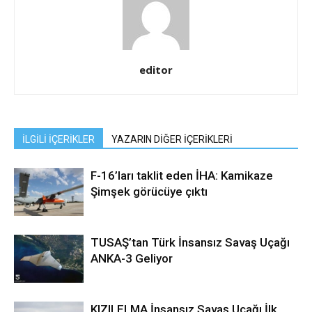
editor
İLGİLİ İÇERİKLER
YAZARIN DİĞER İÇERİKLERİ
F-16’ları taklit eden İHA: Kamikaze
Şimşek görücüye çıktı
TUSAŞ’tan Türk İnsansız Savaş Uçağı
ANKA-3 Geliyor
KIZILELMA İnsansız Savaş Uçağı İlk