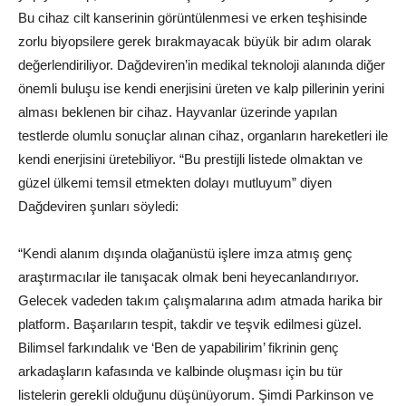
Bu cihaz cilt kanserinin görüntülenmesi ve erken teşhisinde
zorlu biyopsilere gerek bırakmayacak büyük bir adım olarak
değerlendiriliyor. Dağdeviren’in medikal teknoloji alanında diğer
önemli buluşu ise kendi enerjisini üreten ve kalp pillerinin yerini
alması beklenen bir cihaz. Hayvanlar üzerinde yapılan
testlerde olumlu sonuçlar alınan cihaz, organların hareketleri ile
kendi enerjisini üretebiliyor. “Bu prestijli listede olmaktan ve
güzel ülkemi temsil etmekten dolayı mutluyum” diyen
Dağdeviren şunları söyledi:
“Kendi alanım dışında olağanüstü işlere imza atmış genç
araştırmacılar ile tanışacak olmak beni heyecanlandırıyor.
Gelecek vadeden takım çalışmalarına adım atmada harika bir
platform. Başarıların tespit, takdir ve teşvik edilmesi güzel.
Bilimsel farkındalık ve ‘Ben de yapabilirim’ fikrinin genç
arkadaşların kafasında ve kalbinde oluşması için bu tür
listelerin gerekli olduğunu düşünüyorum. Şimdi Parkinson ve