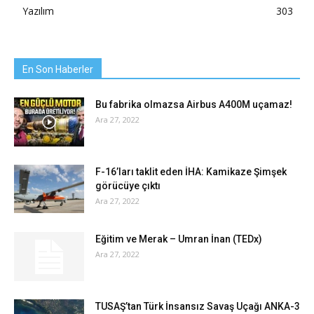
Yazılım
303
En Son Haberler
Bu fabrika olmazsa Airbus A400M uçamaz!
Ara 27, 2022
F-16’ları taklit eden İHA: Kamikaze Şimşek
görücüye çıktı
Ara 27, 2022
Eğitim ve Merak – Umran İnan (TEDx)
Ara 27, 2022
TUSAŞ’tan Türk İnsansız Savaş Uçağı ANKA-3