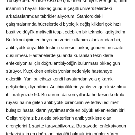
Türkiye’den. Bu liste ABD’de çok önemseniyor. Her genç bilim
insanının hayali. Birkaç gündür çeşitli üniversitelerdeki
arkadaşlarımdan tebrikler alıyorum. Stanford’daki
çalışmalarımda hücrelerdeki biyolojik değişiklikleri çok hızlı,
basit ve düşük maliyetli tespit edebilen bir teknoloji geliştirdim.
Bu teknolojinin en heyecan verici kullanım alanlarından biri,
antibiyotik duyarlılık testinin süresini birkaç günden bir saate
düşürmesi. Hastanelerde şu anda kullanılan tekniklerle
enfeksiyonlar için doğru antibiyotiğin bulunması birkaç gün
sürüyor. Küçükken enfeksiyonlar nedeniyle hastaneye
giderdik. Yani bu cihazı kendi hayatımdan yola çıkarak
geliştirdim, diyebilirim. Antibiyotiklerin yanlış ve gereksiz olma
ihtimali yüzde 50. Bu durum da son yıllarda herkesin korkulu
rüyası haline gelen antibiyotik direncinin ve tedavi edilmez
bulaşıcı hastalıkların yayılmasında en büyük etkenlerden biri.
Geliştirdiğimiz bu aletle bakterilerin antibiyotiklere olan
dirençlerini 1 saatte tarayabiliyoruz. Bu sayede, enfeksiyonun
tedavisi için en doğru antibiyotiği bulmak için günler süren