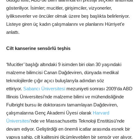
gösteriliyor. İsimler; mucitler, girişimciler, vizyonerler,
iyilikseverler ve öncüler olmak üzere beş başlıkta belirleniyor.
Listeye giren üç kadın çalışmalarını ve planlarını Hürriyet’e
anlattı.
Cilt kanserine sensörlü teşhis
‘Mucitler’ başlığı altındaki 9 isimden biri olan 30 yaşındaki
malzeme bilimcisi Canan Dağdeviren, dünyada medikal
teknolojilerde çığır açıcı buluşlarıyla adından söz
ettiriyor.
Sabancı Üniversitesi
mezuniyeti sonrası 2009’da ABD
Illinois Üniversitesi’nde malzeme bilimi ve mühendisliğinde
Fulbright bursu ile doktorasını tamamlayan Dağdeviren,
çalışmalarına Genç Akademi Üyesi olarak
Harvard
Üniversitesi
’nde ve Massachusetts Teknoloji Enstitüsü’nde
devam ediyor. Geliştirdiği en önemli icatlar arasında esnek bir
yapıya sahip, cilt kalitesini ölçümleyebilen bir sensör yer alıyor.