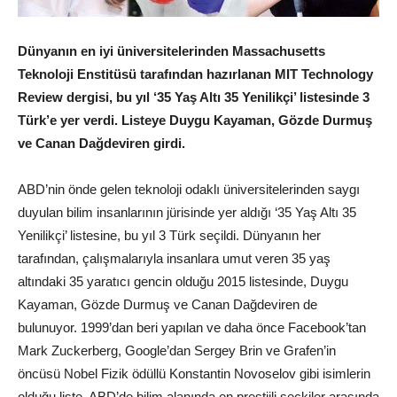
Dünyanın en iyi üniversitelerinden Massachusetts
Teknoloji Enstitüsü tarafından hazırlanan MIT Technology
Review dergisi, bu yıl ‘35 Yaş Altı 35 Yenilikçi’ listesinde 3
Türk’e yer verdi. Listeye Duygu Kayaman, Gözde Durmuş
ve Canan Dağdeviren girdi.
ABD’nin önde gelen teknoloji odaklı üniversitelerinden saygı
duyulan bilim insanlarının jürisinde yer aldığı ‘35 Yaş Altı 35
Yenilikçi’ listesine, bu yıl 3 Türk seçildi. Dünyanın her
tarafından, çalışmalarıyla insanlara umut veren 35 yaş
altındaki 35 yaratıcı gencin olduğu 2015 listesinde, Duygu
Kayaman, Gözde Durmuş ve Canan Dağdeviren de
bulunuyor. 1999’dan beri yapılan ve daha önce Facebook’tan
Mark Zuckerberg, Google’dan Sergey Brin ve Grafen’in
öncüsü Nobel Fizik ödüllü Konstantin Novoselov gibi isimlerin
olduğu liste, ABD’de bilim alanında en prestijli seçkiler arasında