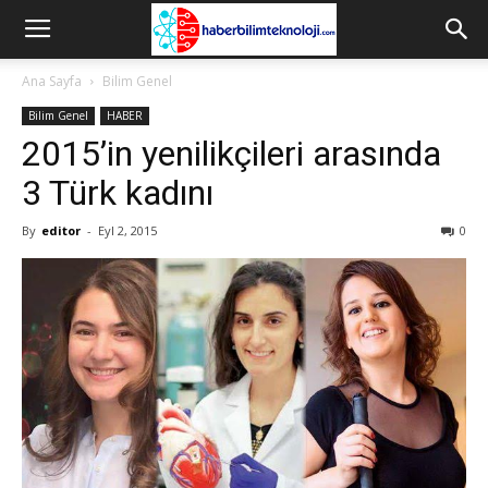
Ana Sayfa
Bilim Genel
Bilim Genel
HABER
2015’in yenilikçileri arasında
3 Türk kadını
By
editor
-
Eyl 2, 2015
0