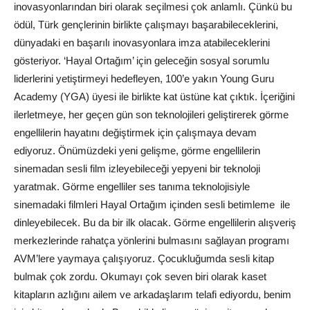
inovasyonlarından biri olarak seçilmesi çok anlamlı. Çünkü bu
ödül, Türk gençlerinin birlikte çalışmayı başarabileceklerini,
dünyadaki en başarılı inovasyonlara imza atabileceklerini
gösteriyor. ‘Hayal Ortağım’ için geleceğin sosyal sorumlu
liderlerini yetiştirmeyi hedefleyen, 100’e yakın Young Guru
Academy (YGA) üyesi ile birlikte kat üstüne kat çıktık. İçeriğini
ilerletmeye, her geçen gün son teknolojileri geliştirerek görme
engellilerin hayatını değiştirmek için çalışmaya devam
ediyoruz. Önümüzdeki yeni gelişme, görme engellilerin
sinemadan sesli film izleyebileceği yepyeni bir teknoloji
yaratmak. Görme engelliler ses tanıma teknolojisiyle
sinemadaki filmleri Hayal Ortağım içinden sesli betimleme ile
dinleyebilecek. Bu da bir ilk olacak. Görme engellilerin alışveriş
merkezlerinde rahatça yönlerini bulmasını sağlayan programı
AVM’lere yaymaya çalışıyoruz. Çocukluğumda sesli kitap
bulmak çok zordu. Okumayı çok seven biri olarak kaset
kitapların azlığını ailem ve arkadaşlarım telafi ediyordu, benim