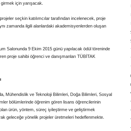
girmek için yarışacak.
ojeler seçkin katılımcılar tarafından incelenecek, proje
, aynı zamanda ilgili alanlardaki akademisyenlerden oluşan
yum Salonunda 9 Ekim 2015 günü yapılacak ödül töreninde
giren proje sahibi öğrenci ve danışmanları TÜBİTAK
ı
, Mühendislik ve Teknoloji Bilimleri, Doğa Bilimleri, Sosyal
limler bölümlerinde öğrenim gören lisans öğrencilerinin
olan ürün, yöntem, süreç iyileştirme ve geliştirmek
arak geleceğe yönelik projeler üretmeleri hedeflenmekte.