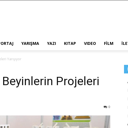
PORTAJ
YARIŞMA
YAZI
KITAP
VIDEO
FİLM
İL
leri Yarışıyor
 Beyinlerin Projeleri
0