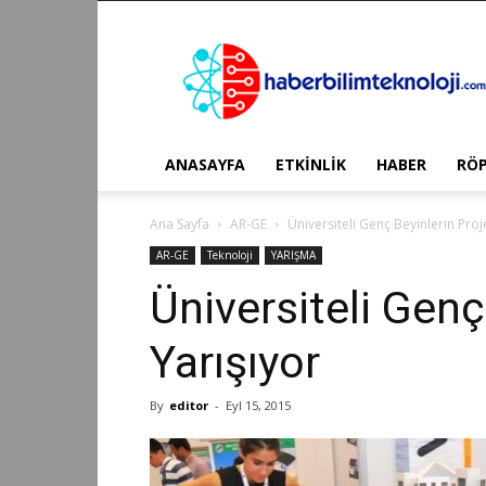
Haber
Bilim
Teknoloji
ANASAYFA
ETKİNLİK
HABER
RÖ
Ana Sayfa
AR-GE
Üniversiteli Genç Beyinlerin Proje
AR-GE
Teknoloji
YARIŞMA
Üniversiteli Genç
Yarışıyor
By
editor
-
Eyl 15, 2015