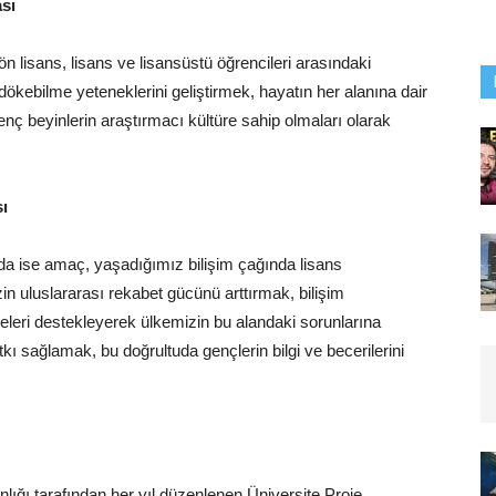
ası
n ön lisans, lisans ve lisansüstü öğrencileri arasındaki
 dökebilme yeteneklerini geliştirmek, hayatın her alanına dair
genç beyinlerin araştırmacı kültüre sahip olmaları olarak
rojeleri Yarışması
da ise amaç, yaşadığımız bilişim çağında lisans
zin uluslararası rekabet gücünü arttırmak, bilişim
ojeleri destekleyerek ülkemizin bu alandaki sorunlarına
ı sağlamak, bu doğrultuda gençlerin bilgi ve becerilerini
ğı tarafından her yıl düzenlenen Üniversite Proje