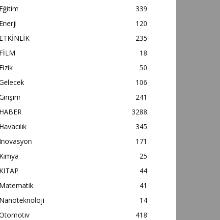
Eğitim
339
Enerji
120
ETKİNLİK
235
FİLM
18
Fizik
50
Gelecek
106
Girişim
241
HABER
3288
Havacılık
345
Inovasyon
171
Kimya
25
KITAP
44
Matematik
41
Nanoteknoloji
14
Otomotiv
418