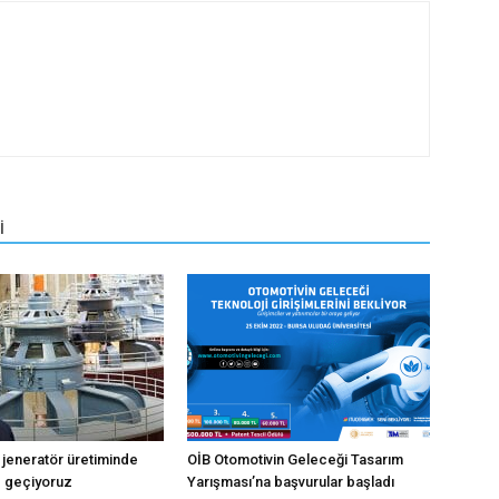
İ
li jeneratör üretiminde
OİB Otomotivin Geleceği Tasarım
e geçiyoruz
Yarışması’na başvurular başladı