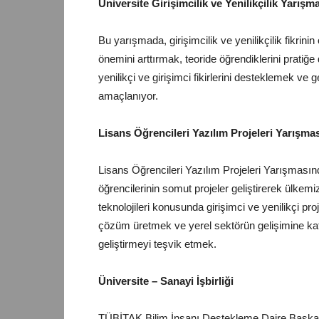
Üniversite Girişimcilik ve Yenilikçilik Yarışm
Bu yarışmada, girişimcilik ve yenilikçilik fikrini
önemini arttırmak, teoride öğrendiklerini pratiğe
yenilikçi ve girişimci fikirlerini desteklemek ve 
amaçlanıyor.
Lisans Öğrencileri Yazılım P
Lisans Öğrencileri Yazılım Projeleri Yarışmasın
öğrencilerinin somut projeler geliştirerek ülkemi
teknolojileri konusunda girişimci ve yenilikçi pr
çözüm üretmek ve yerel sektörün gelişimine katk
geliştirmeyi teşvik etmek.
Üniversite – Sanayi İşbirliği
TÜBİTAK Bilim İnsanı Destekleme Daire Başkanlı