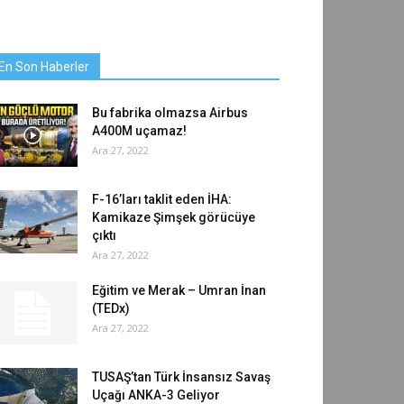
En Son Haberler
Bu fabrika olmazsa Airbus
A400M uçamaz!
Ara 27, 2022
F-16’ları taklit eden İHA:
Kamikaze Şimşek görücüye
çıktı
Ara 27, 2022
Eğitim ve Merak – Umran İnan
(TEDx)
Ara 27, 2022
TUSAŞ’tan Türk İnsansız Savaş
Uçağı ANKA-3 Geliyor