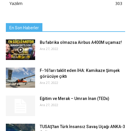
Yazılım
303
En Son Haberler
Bu fabrika olmazsa Airbus A400M uçamaz!
Ara 27, 2022
F-16’ları taklit eden İHA: Kamikaze Şimşek
görücüye çıktı
Ara 27, 2022
Eğitim ve Merak – Umran İnan (TEDx)
Ara 27, 2022
TUSAŞ’tan Türk İnsansız Savaş Uçağı ANKA-3