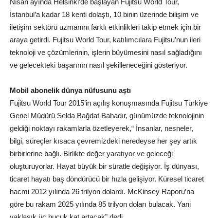
Nisan ayında Helsinki’de başlayan Fujitsu World Tour,
İstanbul’a kadar 18 kenti dolaştı, 10 binin üzerinde bilişim ve
iletişim sektörü uzmanını farklı etkinlikleri takip etmek için bir
araya getirdi. Fujitsu World Tour, katılımcılara Fujitsu’nun ileri
teknoloji ve çözümlerinin, işlerin büyümesini nasıl sağladığını
ve gelecekteki başarının nasıl şekilleneceğini gösteriyor.
Mobil abonelik dünya nüfusunu aştı
Fujitsu World Tour 2015’in açılış konuşmasında Fujitsu Türkiye
Genel Müdürü Selda Bağdat Bahadır, günümüzde teknolojinin
geldiği noktayı rakamlarla özetleyerek,“ İnsanlar, nesneler,
bilgi, süreçler kısaca çevremizdeki neredeyse her şey artık
birbirlerine bağlı. Birlikte değer yaratıyor ve geleceği
oluşturuyorlar. Hayat büyük bir süratle değişiyor. İş dünyası,
ticaret hayatı baş döndürücü bir hızla gelişiyor. Küresel ticaret
hacmi 2012 yılında 26 trilyon dolardı. McKinsey Raporu’na
göre bu rakam 2025 yılında 85 trilyon doları bulacak. Yani
yaklaşık üç buçuk kat artacak” dedi.