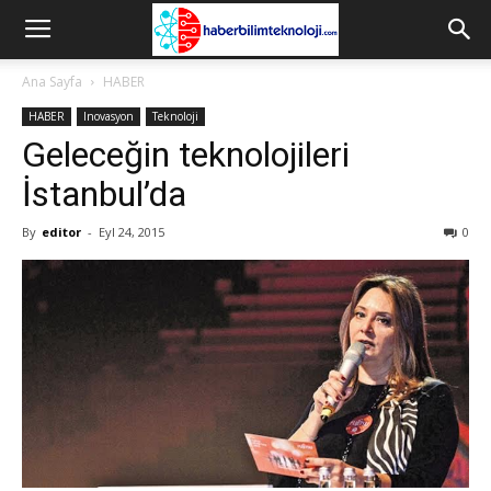
Ana Sayfa
HABER
HABER
Inovasyon
Teknoloji
Geleceğin teknolojileri
İstanbul’da
By
editor
-
Eyl 24, 2015
0