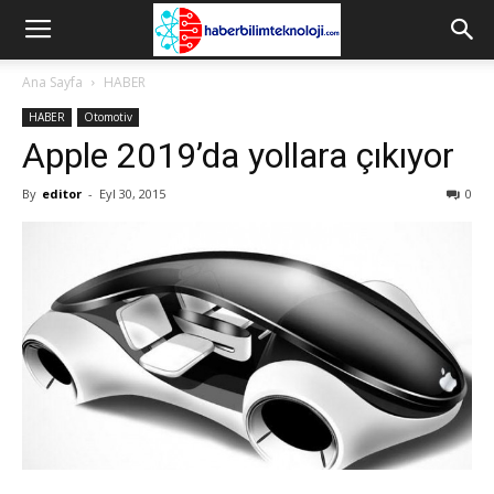
Ana Sayfa
HABER
HABER
Otomotiv
Apple 2019’da yollara çıkıyor
By
editor
-
Eyl 30, 2015
0