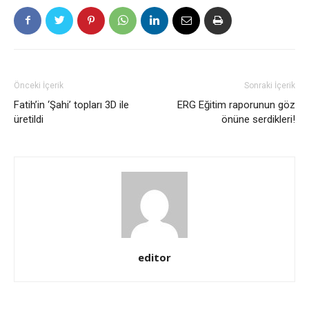
Önceki İçerik
Sonraki İçerik
Fatih’in ‘Şahi’ topları 3D ile
ERG Eğitim raporunun göz
üretildi
önüne serdikleri!
editor