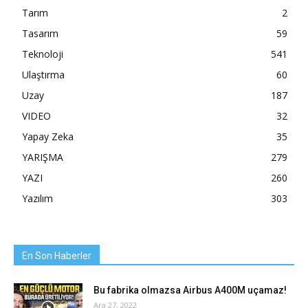
Tarım
2
Tasarım
59
Teknoloji
541
Ulaştırma
60
Uzay
187
VIDEO
32
Yapay Zeka
35
YARIŞMA
279
YAZI
260
Yazılım
303
En Son Haberler
Bu fabrika olmazsa Airbus A400M uçamaz!
Ara 27, 2022