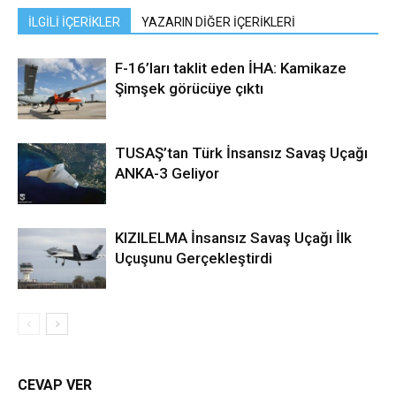
İLGİLİ İÇERİKLER
YAZARIN DİĞER İÇERİKLERİ
F-16’ları taklit eden İHA: Kamikaze
Şimşek görücüye çıktı
TUSAŞ’tan Türk İnsansız Savaş Uçağı
ANKA-3 Geliyor
KIZILELMA İnsansız Savaş Uçağı İlk
Uçuşunu Gerçekleştirdi
CEVAP VER