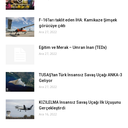
F-16’ları taklit eden İHA: Kamikaze Şimşek
görücüye çıktı
Ara 27, 2022
Eğitim ve Merak – Umran İnan (TEDx)
Ara 27, 2022
TUSAŞ’tan Türk İnsansız Savaş Uçağı ANKA-3
Geliyor
Ara 27, 2022
KIZILELMA İnsansız Savaş Uçağı İlk Uçuşunu
Gerçekleştirdi
Ara 16, 2022