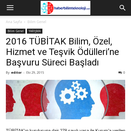
Ana Sayfa
Bilim Genel
Bilim Genel
YARIŞMA
2016 TÜBİTAK Bilim, Özel,
Hizmet ve Teşvik Ödülleri’ne
Başvuru Süreci Başladı
By
editor
-
Eki 29, 2015
0
TÜBİTAK’ın kuruluşuna dair 278 sayılı yasa ile Kurum’a verilen