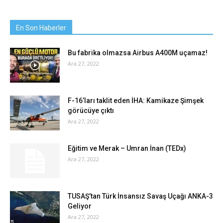
En Son Haberler
Bu fabrika olmazsa Airbus A400M uçamaz!
Ara 27, 2022
F-16’ları taklit eden İHA: Kamikaze Şimşek
görücüye çıktı
Ara 27, 2022
Eğitim ve Merak – Umran İnan (TEDx)
Ara 27, 2022
TUSAŞ’tan Türk İnsansız Savaş Uçağı ANKA-3
Geliyor
Ara 27, 2022