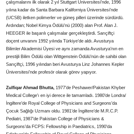
çalışmalarını ilk olarak 2 yıl Stuttgart Üniversitesi’nde, 1996
yılına kadar da Santa Barbara Kaliforniya Üniversitesi’nde
(UCSB) iletken polimerler ve güneş pilleri üzerinde sürdürdü.
Ardından; Nobel Kimya Ödülü’nü (2000) alan Prof. Alan J.
HEEGER ile başarılı çalışmalar gerçekleştirdi. Sarıçiftçi
doçent unvanını 1992 yılında Türkiye’de aldı. Avusturya
Bilimler Akademisi Üyesi ve aynı zamanda Avusturya’nın en
prestijli Bilim Ödülü olan Wittgenstein Ödülü’nün de sahibi olan
Sarıçiftçi, 1996 yılından beri Avusturya Linz Johannes Kepler
Üniversitesi’nde profesör olarak görev yapıyor.
Zulfiqar Ahmad Bhutta,
1977’de Peshawer/Pakistan Khyber
Medical College’ı en iyi derece ile tamamladı. 1980’de Londra/
İngiltere’de Royal College of Physicians and Surgeons’da
Çocuk Sağlığı Uzmanı oldu. 1981’de İngiltere’de M.R.C.P.
Pediatri, 1987’de Pakistan College of Physicians &
Surgeons’da FCPS: Fellowship in Paediatrics, 1990’da