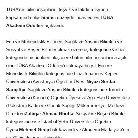
TÜBA’nın bilim insanlarını teşvik ve takdir misyonu
kapsamında uluslararası düzeyde ihdas edilen
TÜBA
Akademi Ödülleri
açıklandı.
Fen ve Mühendislik Bilimleri, Sağlık ve Yaşam Bilimleri ve
Sosyal ve Beşeri Bilimler olmak üzere üç kategoride ve her
kategoride bir ödülden oluşan ve bütün bilim insanlarına açık
olan TÜBA Akademi Ödülleri’ni almaya bu yıl; Fen ve
Mühedislik Bilimleri kategorisinde Linz Johannes Kepler
Üniversitesi (Avusturya) Öğretim Üyesi
Niyazi Serdar
Sarıçiftçi
, Sağlık ve Yaşam Bilimleri kategorisinde Toronto
Üniversitesi (Kanada) Öğretim Üyesi ve Ağa Han Üniversitesi
(Pakistan) Kadın ve Çocuk Sağlığı Mükemmeliyet Merkezi
Direktörü
Zulfiqar Ahmad Bhutta,
Sosyal ve Beşeri Bilimler
kategorisinde ise İstanbul Şehir Üniversitesi Öğretim
Üyesi
Mehmet Genç
hak kazandı ve Akademi Madalyası’nın
ve 30 bin doların sahibi oldu.