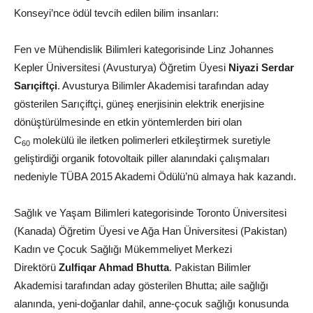
Konseyi’nce ödül tevcih edilen bilim insanları:
Fen ve Mühendislik Bilimleri kategorisinde Linz Johannes
Kepler Üniversitesi (Avusturya) Öğretim Üyesi
Niyazi Serdar
Sarıçiftçi
. Avusturya Bilimler Akademisi tarafından aday
gösterilen Sarıçiftçi, güneş enerjisinin elektrik enerjisine
dönüştürülmesinde en etkin yöntemlerden biri olan
C
molekülü ile iletken polimerleri etkileştirmek suretiyle
60
geliştirdiği organik fotovoltaik piller alanındaki çalışmaları
nedeniyle TÜBA 2015 Akademi Ödülü’nü almaya hak kazandı.
Sağlık ve Yaşam Bilimleri kategorisinde Toronto Üniversitesi
(Kanada) Öğretim Üyesi ve Ağa Han Üniversitesi (Pakistan)
Kadın ve Çocuk Sağlığı Mükemmeliyet Merkezi
Direktörü
Zulfiqar Ahmad Bhutta
. Pakistan Bilimler
Akademisi tarafından aday gösterilen Bhutta; aile sağlığı
alanında, yeni-doğanlar dahil, anne-çocuk sağlığı konusunda