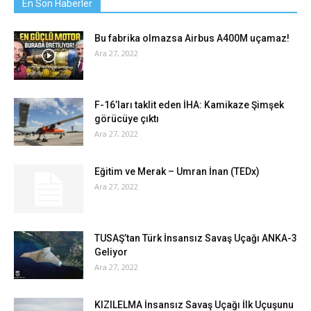
En Son Haberler
Bu fabrika olmazsa Airbus A400M uçamaz!
Ara 27, 2022
F-16’ları taklit eden İHA: Kamikaze Şimşek
görücüye çıktı
Ara 27, 2022
Eğitim ve Merak – Umran İnan (TEDx)
Ara 27, 2022
TUSAŞ’tan Türk İnsansız Savaş Uçağı ANKA-3
Geliyor
Ara 27, 2022
KIZILELMA İnsansız Savaş Uçağı İlk Uçuşunu