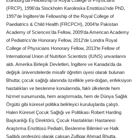
Edinburg’da Fellowship of Royal College of Physicians
(FRCP), 1996’da Stockholm Karolinska Enstitüsü’nde PhD,
1997’de İngiltere’de Fellowship of the Royal College of
Paediatrics & Child Health (FRCPCH), 2004’te Pakistan
Academy of Sciences’da Fellow, 2009’da American Academy
of Pediatrics’de Honorary Fellow, 2012’de Londra Royal
College of Physicians Honorary Fellow, 2013’te Fellow of
International Union of Nutrition Scientists (IUNS) unvanlarını
aldı. Amerika Birleşik Devletleri, İngiltere ve Kanada’da da
değişik üniversitelerde misafir öğretim üyesi olarak bulunan
Bhutta; çocuk sağlığı alanında özellikle yeni-doğan, enfeksiyon
hastalıkları ve beslenme konularında, faklı ülkelerde hem
hizmet sunumunda, hem araştırmada, hem de Dünya Sağlık
Örgütü gibi küresel politika belirleyici kuruluşlarda çalıştı.
Halen Küresel Çocuk Sağlığı ve Politikası Robert Harding
Başkanlığı Eş Direktörü, Çocuk Hastalıkları Hastanesi
Araştırma Enstitüsü Pediatri, Beslenme Bilimleri ve Halk
Sağlığı profesörü olarak çalışan Zulfiqar Ahmad Bhutta,