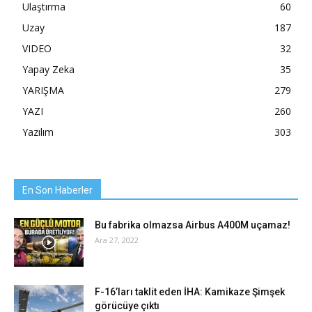
Ulaştırma
60
Uzay
187
VIDEO
32
Yapay Zeka
35
YARIŞMA
279
YAZI
260
Yazılım
303
En Son Haberler
Bu fabrika olmazsa Airbus A400M uçamaz!
Ara 27, 2022
F-16’ları taklit eden İHA: Kamikaze Şimşek
görücüye çıktı