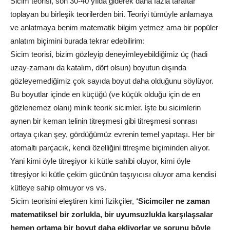
Sicim teorisi, son 30-40 yılda giderek daha fazla taraftar
toplayan bu birleşik teorilerden biri. Teoriyi tümüyle anlamaya
ve anlatmaya benim matematik bilgim yetmez ama bir popüler
anlatım biçimini burada tekrar edebilirim:
Sicim teorisi, bizim gözleyip deneyimleyebildiğimiz üç (hadi
uzay-zamanı da katalım, dört olsun) boyutun dışında
gözleyemediğimiz çok sayıda boyut daha olduğunu söylüyor.
Bu boyutlar içinde en küçüğü (ve küçük olduğu için de en
gözlenemez olanı) minik teorik sicimler. İşte bu sicimlerin
aynen bir keman telinin titreşmesi gibi titreşmesi sonrası
ortaya çıkan şey, gördüğümüz evrenin temel yapıtaşı. Her bir
atomaltı parçacık, kendi özelliğini titreşme biçiminden alıyor.
Yani kimi öyle titreşiyor ki kütle sahibi oluyor, kimi öyle
titreşiyor ki kütle çekim gücünün taşıyıcısı oluyor ama kendisi
kütleye sahip olmuyor vs vs.
Sicim teorisini eleştiren kimi fizikçiler,
‘Sicimciler ne zaman
matematiksel bir zorlukla, bir uyumsuzlukla karşılaşsalar
hemen ortama bir boyut daha ekliyorlar ve sorunu böyle