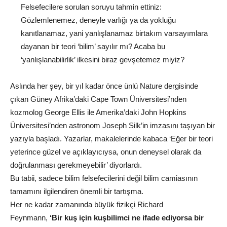
Felsefecilere sorulan soruyu tahmin ettiniz:
Gözlemlenemez, deneyle varlığı ya da yokluğu
kanıtlanamaz, yani yanlışlanamaz birtakım varsayımlara
dayanan bir teori ‘bilim’ sayılır mı? Acaba bu
‘yanlışlanabilirlik’ ilkesini biraz gevşetemez miyiz?
Aslında her şey, bir yıl kadar önce ünlü Nature dergisinde
çıkan Güney Afrika’daki Cape Town Üniversitesi’nden
kozmolog George Ellis ile Amerika’daki John Hopkins
Üniversitesi’nden astronom Joseph Silk’in imzasını taşıyan bir
yazıyla başladı. Yazarlar, makalelerinde kabaca ‘Eğer bir teori
yeterince güzel ve açıklayıcıysa, onun deneysel olarak da
doğrulanması gerekmeyebilir’ diyorlardı.
Bu tabii, sadece bilim felsefecilerini değil bilim camiasının
tamamını ilgilendiren önemli bir tartışma.
Her ne kadar zamanında büyük fizikçi Richard
Feynmann,
‘Bir kuş için kuşbilimci ne ifade ediyorsa bir