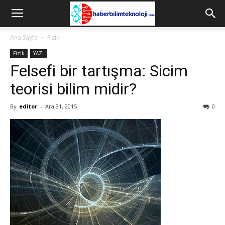
Ana Sayfa
Fizik
Fizik
YAZI
Felsefi bir tartışma: Sicim
teorisi bilim midir?
By
editor
-
Ara 31, 2015
0