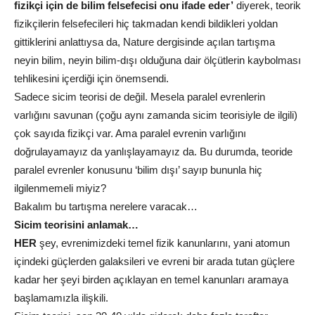
fizikçi için de bilim felsefecisi onu ifade eder’
diyerek, teorik
fizikçilerin felsefecileri hiç takmadan kendi bildikleri yoldan
gittiklerini anlattıysa da, Nature dergisinde açılan tartışma
neyin bilim, neyin bilim-dışı olduğuna dair ölçütlerin kaybolması
tehlikesini içerdiği için önemsendi.
Sadece sicim teorisi de değil. Mesela paralel evrenlerin
varlığını savunan (çoğu aynı zamanda sicim teorisiyle de ilgili)
çok sayıda fizikçi var. Ama paralel evrenin varlığını
doğrulayamayız da yanlışlayamayız da. Bu durumda, teoride
paralel evrenler konusunu ‘bilim dışı’ sayıp bununla hiç
ilgilenmemeli miyiz?
Bakalım bu tartışma nerelere varacak…
Sicim teorisini anlamak…
HER
şey, evrenimizdeki temel fizik kanunlarını, yani atomun
içindeki güçlerden galaksileri ve evreni bir arada tutan güçlere
kadar her şeyi birden açıklayan en temel kanunları aramaya
başlamamızla ilişkili.