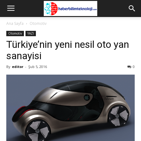
Ana Sayfa
Otomotiv
Otomotiv
YAZI
Türkiye’nin yeni nesil oto yan
sanayisi
By
editor
-
Şub 5, 2016
0