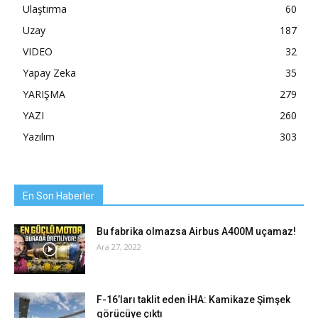
Ulaştırma
60
Uzay
187
VIDEO
32
Yapay Zeka
35
YARIŞMA
279
YAZI
260
Yazılım
303
En Son Haberler
Bu fabrika olmazsa Airbus A400M uçamaz!
Ara 27, 2022
F-16’ları taklit eden İHA: Kamikaze Şimşek
görücüye çıktı