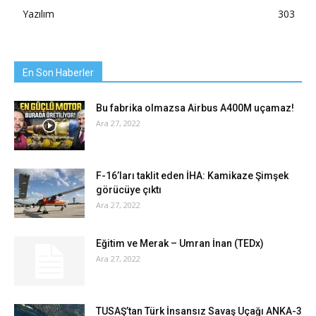
Yazılım
303
En Son Haberler
Bu fabrika olmazsa Airbus A400M uçamaz!
Ara 27, 2022
F-16’ları taklit eden İHA: Kamikaze Şimşek
görücüye çıktı
Ara 27, 2022
Eğitim ve Merak – Umran İnan (TEDx)
Ara 27, 2022
TUSAŞ’tan Türk İnsansız Savaş Uçağı ANKA-3