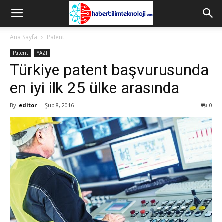
Ana Sayfa
Patent
Patent
YAZI
Türkiye patent başvurusunda
en iyi ilk 25 ülke arasında
By
editor
-
Şub 8, 2016
0