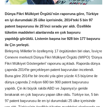
Dünya Fikri Mülkiyet Örgütü’nün raporuna göre, Türkiye
en iyi durumdaki 25 ülke içerisinde, 2014’teki 5 bin 97
patent başvurusu ile 25’inci sırada yer aldı. Özellikle
tüketim maddeleri alanlarında en çok başvuru
yapıldığı görüldü. Listenin başına ise 928 bin 177 başvuru
ile Çin yerleşti.
Birleşmiş Milletler’in özelleşmiş 17 örgütünden biri olan, İsviçre
Cenevre merkezli Dünya Fikri Mülkiyet Örgütü (WIPO) ‘Dünya
Fikri Mülkiyet Göstergeleri’ raporunu açıkladı. Raporda dünya
çapında 2014’te gerçekleşen patent başvuruları incelendi.
Buna göre 2014’te bir önceki yıla göre yüzde 4.5 büyüme ile
dünya çapında 2 milyon 680 bin 900 patent başvurusu
yapıldı. Çin iki büyük rakibi ABD ve Japonya’yı geride
bırakarak en çok başvuru yapan ülke oldu. Türkiye ise, 5 bin
97 patent başvurusu ile en iyi durumdaki 25 ülke içerisinde
yer aldı. Türkiye’nin özellikle tüketim maddeleri alanlarında en