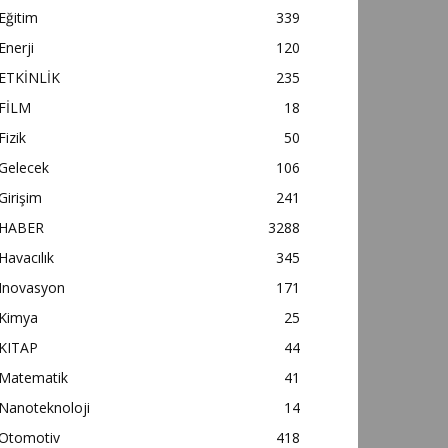
Eğitim
339
Enerji
120
ETKİNLİK
235
FİLM
18
Fizik
50
Gelecek
106
Girişim
241
HABER
3288
Havacılık
345
Inovasyon
171
Kimya
25
KITAP
44
Matematik
41
Nanoteknoloji
14
Otomotiv
418