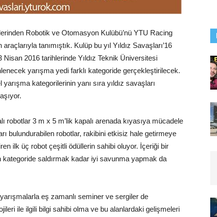
ulüplerinden Robotik ve Otomasyon Kulübü’nü YTU Racing
 araçlarıyla tanımıştık. Kulüp bu yıl Yıldız Savaşları’16
 Nisan 2016 tarihlerinde Yıldız Teknik Üniversitesi
necek yarışma yedi farklı kategoride gerçekleştirilecek.
l yarışma kategorilerinin yanı sıra yıldız savaşları
aşıyor.
lı robotlar 3 m x 5 m’lik kapalı arenada kıyasıya mücadele
arı bulundurabilen robotlar, rakibini etkisiz hale getirmeye
n ilk üç robot çeşitli ödüllerin sahibi oluyor. İçeriği bir
 kategoride saldırmak kadar iyi savunma yapmak da
n yarışmalarla eş zamanlı seminer ve sergiler de
eri ile ilgili bilgi sahibi olma ve bu alanlardaki gelişmeleri