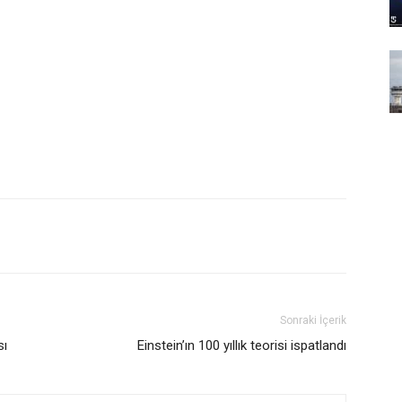
Sonraki İçerik
sı
Einstein’ın 100 yıllık teorisi ispatlandı