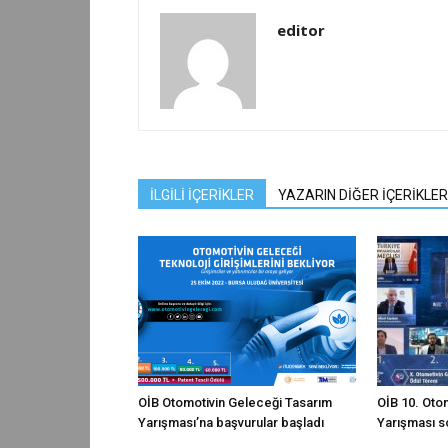
editor
İLGİLİ İÇERİKLER
YAZARIN DİĞER İÇERİKLER
OİB Otomotivin Geleceği Tasarım
OİB 10. Oto
Yarışması’na başvurular başladı
Yarışması s