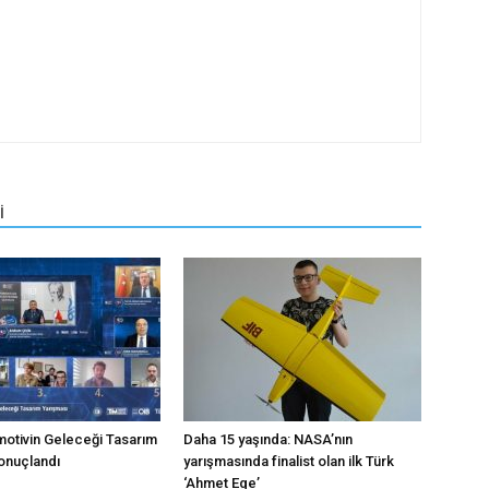
İ
motivin Geleceği Tasarım
Daha 15 yaşında: NASA’nın
onuçlandı
yarışmasında finalist olan ilk Türk
‘Ahmet Ege’