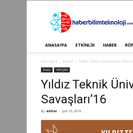
Haber
Bilim
Teknoloji
ANASAYFA
ETKİNLİK
HABER
RÖ
Ana Sayfa
Robot
Yıldız Teknik Üniversitesi Yıldız 
Robot
YARIŞMA
Yıldız Teknik Üniv
Savaşları’16
By
editor
-
Şub 16, 2016