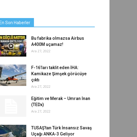
En Son Haberler
Bu fabrika olmazsa Airbus
A400M uçamaz!
Ara 27, 2022
F-16’ları taklit eden İHA:
Kamikaze Şimşek görücüye
çıktı
Ara 27, 2022
Eğitim ve Merak – Umran İnan
(TEDx)
Ara 27, 2022
TUSAŞ’tan Türk İnsansız Savaş
Uçağı ANKA-3 Geliyor