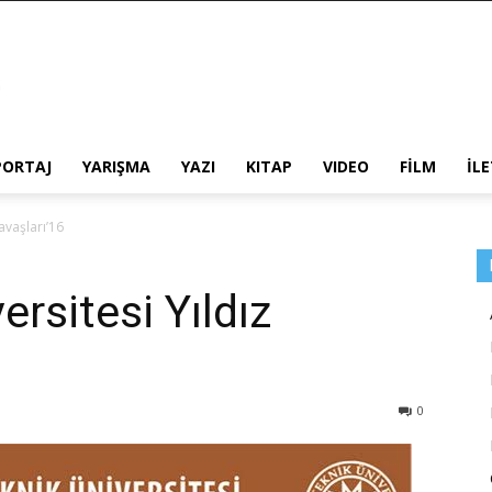
PORTAJ
YARIŞMA
YAZI
KITAP
VIDEO
FİLM
İL
Savaşları’16
ersitesi Yıldız
0