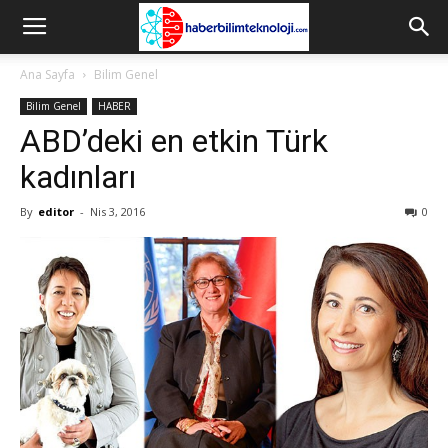
Ana Sayfa
Bilim Genel
Bilim Genel
HABER
ABD’deki en etkin Türk
kadınları
By
editor
-
Nis 3, 2016
0