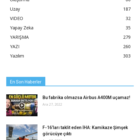
Uzay
187
VIDEO
32
Yapay Zeka
35
YARIŞMA
279
YAZI
260
Yazılım
303
En Son Haberler
Bu fabrika olmazsa Airbus A400M uçamaz!
Ara 27, 2022
F-16’ları taklit eden İHA: Kamikaze Şimşek
görücüye çıktı