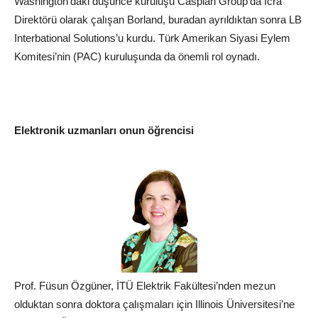
Washington’daki düşünce kuruluşu Caspian Group’da İcra
Direktörü olarak çalışan Borland, buradan ayrıldıktan sonra LB
Interbational Solutions’u kurdu. Türk Amerikan Siyasi Eylem
Komitesi’nin (PAC) kuruluşunda da önemli rol oynadı.
Elektronik uzmanları onun öğrencisi
Prof. Füsun Özgüner, İTÜ Elektrik Fakültesi’nden mezun
olduktan sonra doktora çalışmaları için Illinois Üniversitesi’ne