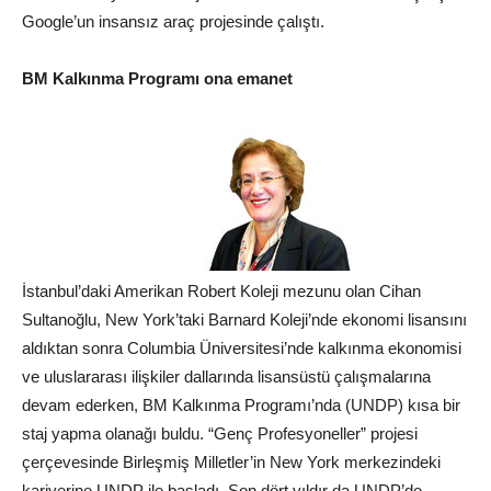
Google’un insansız araç projesinde çalıştı.
BM Kalkınma Programı ona emanet
İstanbul
’daki Amerikan Robert Koleji mezunu olan Cihan
Sultanoğlu, New York’taki Barnard Koleji’nde ekonomi lisansını
aldıktan sonra Columbia Üniversitesi’nde kalkınma ekonomisi
ve uluslararası ilişkiler dallarında lisansüstü çalışmalarına
devam ederken, BM Kalkınma Programı’nda (UNDP) kısa bir
staj yapma olanağı buldu. “Genç Profesyoneller” projesi
çerçevesinde Birleşmiş Milletler’in New York merkezindeki
kariyerine UNDP ile başladı. Son dört yıldır da UNDP’de