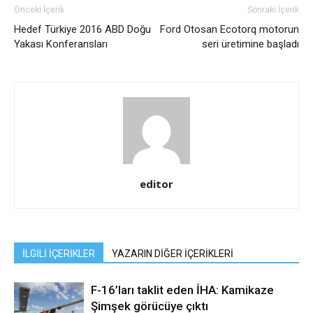
Önceki İçerik
Sonraki İçerik
Hedef Türkiye 2016 ABD Doğu
Ford Otosan Ecotorq motorun
Yakası Konferansları
seri üretimine başladı
editor
İLGİLİ İÇERİKLER
YAZARIN DİĞER İÇERİKLERİ
F-16’ları taklit eden İHA: Kamikaze
Şimşek görücüye çıktı