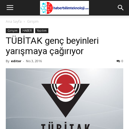
Ana Sayfa
Girişim
Girişim
HABER
Yazılım
TÜBİTAK genç beyinleri
yarışmaya çağırıyor
By
editor
-
Nis 3, 2016
0