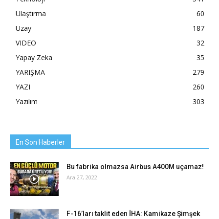
Ulaştırma
60
Uzay
187
VIDEO
32
Yapay Zeka
35
YARIŞMA
279
YAZI
260
Yazılım
303
En Son Haberler
Bu fabrika olmazsa Airbus A400M uçamaz!
Ara 27, 2022
F-16’ları taklit eden İHA: Kamikaze Şimşek