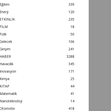
Eğitim
339
Enerji
120
ETKİNLİK
235
FİLM
18
Fizik
50
Gelecek
106
Girişim
241
HABER
3288
Havacılık
345
Inovasyon
171
Kimya
25
KITAP
44
Matematik
41
Nanoteknoloji
14
Otomotiv
418