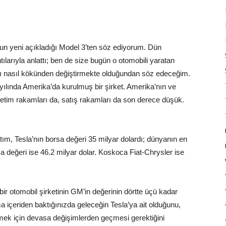
 onun yeni açıkladığı Model 3’ten söz ediyorum. Dün
ılarıyla anlattı; ben de size bugün o otomobili yaratan
ını nasıl kökünden değiştirmekte olduğundan söz edeceğim.
 yılında Amerika’da kurulmuş bir şirket. Amerika’nın ve
retim rakamları da, satış rakamları da son derece düşük.
m, Tesla’nın borsa değeri 35 milyar dolardı; dünyanın en
a değeri ise 46.2 milyar dolar. Koskoca Fiat-Chrysler ise
bir otomobil şirketinin GM’in değerinin dörtte üçü kadar
ma içeriden baktığınızda geleceğin Tesla’ya ait olduğunu,
ek için devasa değişimlerden geçmesi gerektiğini