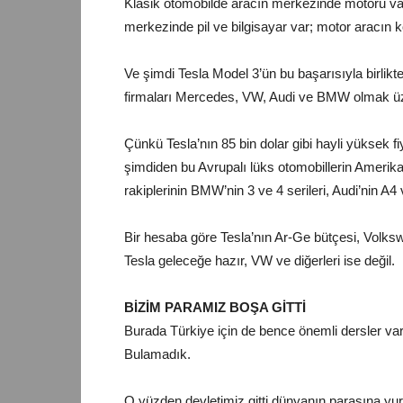
Klasik otomobilde aracın merkezinde motoru vard
merkezinde pil ve bilgisayar var; motor aracın k
Ve şimdi Tesla Model 3’ün bu başarısıyla birlik
firmaları Mercedes, VW, Audi ve BMW olmak üzer
Çünkü Tesla’nın 85 bin dolar gibi hayli yüksek 
şimdiden bu Avrupalı lüks otomobillerin Amerika 
rakiplerinin BMW’nin 3 ve 4 serileri, Audi’nin A4
Bir hesaba göre Tesla’nın Ar-Ge bütçesi, Volksw
Tesla geleceğe hazır, VW ve diğerleri ise değil.
BİZİM PARAMIZ BOŞA GİTTİ
Burada Türkiye için de bence önemli dersler var. B
Bulamadık.
O yüzden devletimiz gitti dünyanın parasına yurt