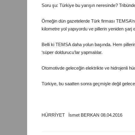
Soru şu: Türkiye bu yarışın neresinde? Tribün
Örneğin dün gazetelerde Türk firması TEMSA’nın ta
kilometre yol yapıyordu ve pillerin yeniden şarj
Belli ki TEMSA daha yolun başında. Hem pillerin k
‘süper doldurucu’lar yapmalılar.
Otomotivde geleceğin elektrikte ve hidrojenli hücr
Türkiye, bu saatten sonra geçmişle değil gelecek
HÜRRİYET İsmet BERKAN 08.04.2016