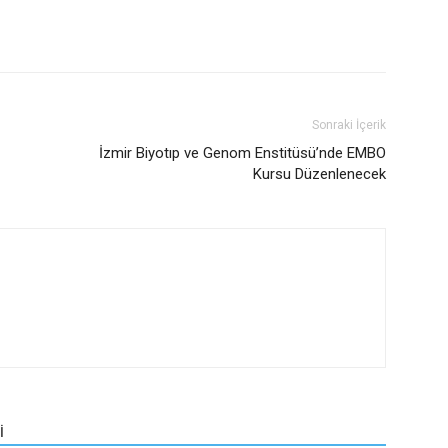
Sonraki İçerik
İzmir Biyotıp ve Genom Enstitüsü’nde EMBO
Kursu Düzenlenecek
İ