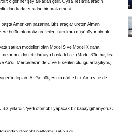
ır; diğer her şey arkadan gelir. Oysa Tesla’da aracın
oltukları kadar sıradan bir malzemesi.
te başta Amerikan pazarına lüks araçlar üreten Alman
e bütün otomotiv üreticileri kara kara düşünüyor olmalı.
fiyata satılan modelleri olan Model S ve Model X daha
pazarını ciddi tırtıklamaya başladı bile. (Model 3’ün başlıca
 ve A6’sı, Mercedes’in de C ve E serileri olduğu anlaşılıyor.)
agen’in toplam Ar-Ge bütçesinin dörtte biri. Ama yine de
iz yıllardır, ‘yerli otomobil yapacak bir babayiğit’ arıyoruz.
dışından otomobil platformu satın aldı.