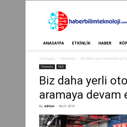
Haber
Bilim
Teknoloji
ANASAYFA
ETKİNLİK
HABER
RÖ
Ana Sayfa
Otomotiv
Biz daha yerli otomobil içi
Otomotiv
YAZI
Biz daha yerli ot
aramaya devam 
By
editor
-
Nis 9, 2016