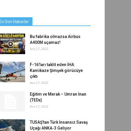
En Son Haberler
Bu fabrika olmazsa Airbus
A400M uçamaz!
Ara 27, 2022
F-16’ları taklit eden İHA:
Kamikaze Şimşek görücüye
çıktı
Ara 27, 2022
Eğitim ve Merak – Umran İnan
(TEDx)
Ara 27, 2022
TUSAŞ’tan Türk İnsansız Savaş
Uçağı ANKA-3 Geliyor