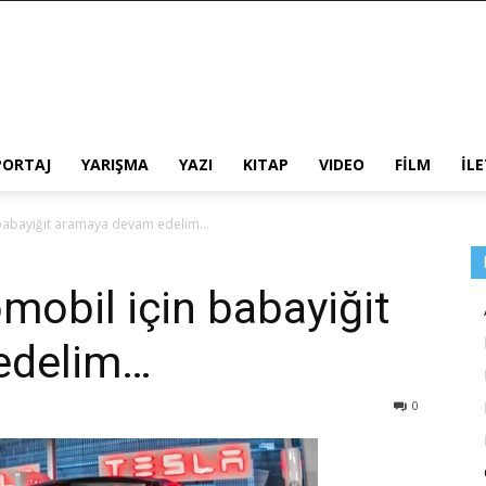
PORTAJ
YARIŞMA
YAZI
KITAP
VIDEO
FİLM
İL
n babayiğit aramaya devam edelim…
omobil için babayiğit
edelim…
0