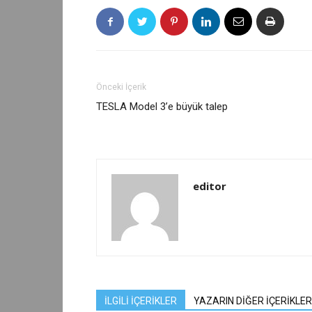
Önceki İçerik
TESLA Model 3’e büyük talep
editor
İLGİLİ İÇERİKLER
YAZARIN DİĞER İÇERİKLER