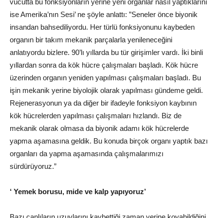
vücutta bu fonksiyonların yerine yeni organlar nasıl yaptıklarını
ise Amerika’nın Sesi’ ne şöyle anlattı: ”Seneler önce biyonik
insandan bahsediliyordu. Her türlü fonksiyonunu kaybeden
organın bir takım mekanik parçalarla yenileneceğini
anlatıyordu bizlere. 90’lı yıllarda bu tür girişimler vardı. İki binli
yıllardan sonra da kök hücre çalışmaları başladı. Kök hücre
üzerinden organın yeniden yapılması çalışmaları başladı. Bu
işin mekanik yerine biyolojik olarak yapılması gündeme geldi.
Rejenerasyonun ya da diğer bir ifadeyle fonksiyon kaybının
kök hücrelerden yapılması çalışmaları hızlandı. Biz de
mekanik olarak olmasa da biyonik adamı kök hücrelerde
yapma aşamasına geldik. Bu konuda birçok organı yaptık bazı
organları da yapma aşamasında çalışmalarımızı
sürdürüyoruz.”
‘ Yemek borusu, mide ve kalp yapıyoruz’
Bazı canlıların uzuvlarını kaybettiği zaman yerine koyabildiğini