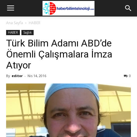
Ana Sayfa
HABER
HABER
Sağlık
Türk Bilim Adamı ABD’de
Önemli Çalışmalara İmza
Atıyor
By
editor
-
Nis 14, 2016
0