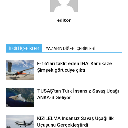
editor
İLGİLİ İÇERİKLER
YAZARIN DİĞER İÇERİKLERİ
F-16’ları taklit eden İHA: Kamikaze
Şimşek görücüye çıktı
TUSAŞ’tan Türk İnsansız Savaş Uçağı
ANKA-3 Geliyor
KIZILELMA İnsansız Savaş Uçağı İlk
Uçuşunu Gerçekleştirdi