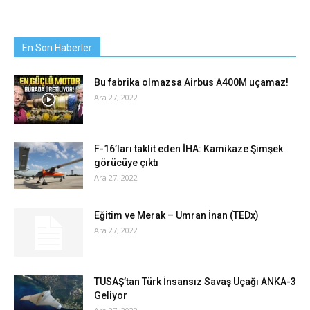
En Son Haberler
Bu fabrika olmazsa Airbus A400M uçamaz!
Ara 27, 2022
F-16’ları taklit eden İHA: Kamikaze Şimşek
görücüye çıktı
Ara 27, 2022
Eğitim ve Merak – Umran İnan (TEDx)
Ara 27, 2022
TUSAŞ’tan Türk İnsansız Savaş Uçağı ANKA-3
Geliyor