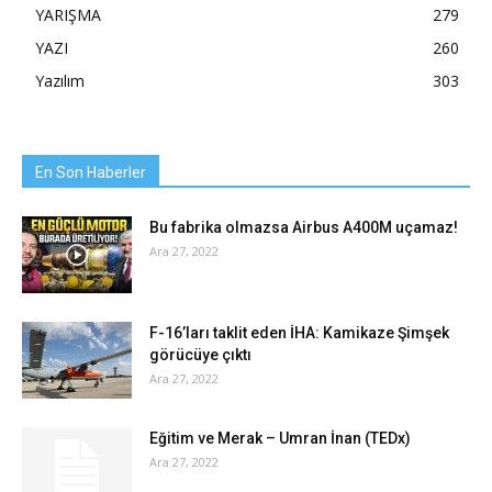
YARIŞMA
279
YAZI
260
Yazılım
303
En Son Haberler
Bu fabrika olmazsa Airbus A400M uçamaz!
Ara 27, 2022
F-16’ları taklit eden İHA: Kamikaze Şimşek
görücüye çıktı
Ara 27, 2022
Eğitim ve Merak – Umran İnan (TEDx)
Ara 27, 2022