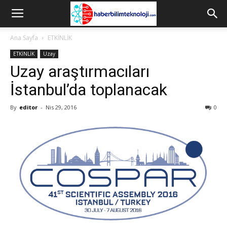
Ana Sayfa
ETKİNLİK
ETKİNLİK
Uzay
Uzay araştırmacıları
İstanbul’da toplanacak
By
editor
-
Nis 29, 2016
0