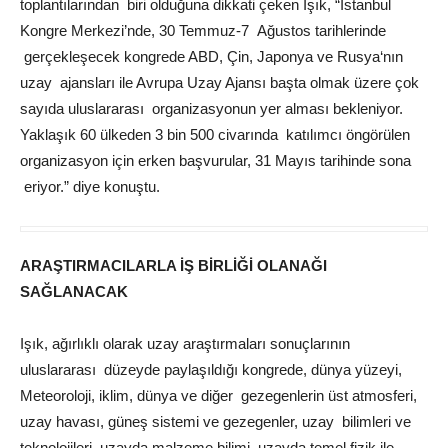
toplantılarından biri olduğuna dikkati çeken Işık, “İstanbul
Kongre Merkezi’nde, 30
Temmuz
-7 Ağustos tarihlerinde
gerçekleşecek kongrede
ABD
,
Çin
,
Japonya
ve
Rusya
‘nın
uzay ajansları ile
Avrupa
Uzay Ajansı başta olmak üzere çok
sayıda uluslararası organizasyonun yer alması bekleniyor.
Yaklaşık 60 ülkeden 3 bin 500 civarında katılımcı öngörülen
organizasyon için erken başvurular, 31 Mayıs tarihinde sona
eriyor.” diye konuştu.
ARAŞTIRMACILARLA İŞ BİRLİĞİ OLANAĞI
SAĞLANACAK
Işık, ağırlıklı olarak uzay araştırmaları sonuçlarının
uluslararası düzeyde paylaşıldığı kongrede, dünya yüzeyi,
Meteoroloji
, iklim, dünya ve diğer gezegenlerin üst atmosferi,
uzay havası, güneş sistemi ve gezegenler, uzay bilimleri ve
teknolojileri, uzayda malzeme bilimi, uzayda temel fizik ile