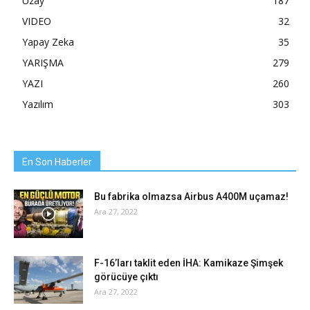
Uzay
187
VIDEO
32
Yapay Zeka
35
YARIŞMA
279
YAZI
260
Yazılım
303
En Son Haberler
Bu fabrika olmazsa Airbus A400M uçamaz!
Ara 27, 2022
F-16’ları taklit eden İHA: Kamikaze Şimşek
görücüye çıktı
Ara 27, 2022