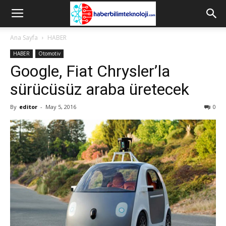
Ana Sayfa
HABER
HABER
Otomotiv
Google, Fiat Chrysler’la
sürücüsüz araba üretecek
By
editor
-
May 5, 2016
0