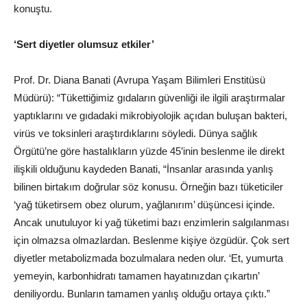
konuştu.
‘Sert diyetler olumsuz etkiler’
Prof. Dr. Diana Banati (Avrupa Yaşam Bilimleri Enstitüsü
Müdürü): “Tükettiğimiz gıdaların güvenliği ile ilgili araştırmalar
yaptıklarını ve gıdadaki mikrobiyolojik açıdan buluşan bakteri,
virüs ve toksinleri araştırdıklarını söyledi. Dünya
sağlık
Örgütü’ne göre hastalıkların yüzde 45’inin beslenme ile direkt
ilişkili olduğunu kaydeden Banati, “İnsanlar arasında yanlış
bilinen birtakım doğrular söz konusu. Örneğin bazı tüketiciler
‘yağ tüketirsem obez olurum, yağlanırım’ düşüncesi içinde.
Ancak unutuluyor ki yağ tüketimi bazı enzimlerin salgılanması
için olmazsa olmazlardan. Beslenme kişiye özgüdür. Çok sert
diyetler metabolizmada bozulmalara neden olur. ‘Et, yumurta
yemeyin, karbonhidratı tamamen hayatınızdan çıkartın’
deniliyordu. Bunların tamamen yanlış olduğu ortaya çıktı.”