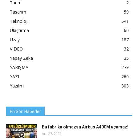
Tarım
2
Tasarım
59
Teknoloji
541
Ulaştırma
60
Uzay
187
VIDEO
32
Yapay Zeka
35
YARIŞMA
279
YAZI
260
Yazılım
303
En Son Haberler
Bu fabrika olmazsa Airbus A400M uçamaz!
Ara 27, 2022