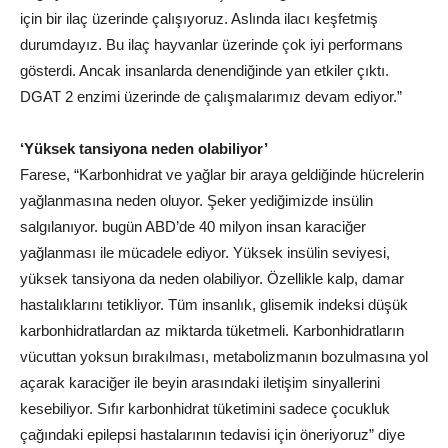
için bir ilaç üzerinde çalışıyoruz. Aslında ilacı keşfetmiş
durumdayız. Bu ilaç hayvanlar üzerinde çok iyi performans
gösterdi. Ancak insanlarda denendiğinde yan etkiler çıktı.
DGAT 2 enzimi üzerinde de çalışmalarımız devam ediyor.”
‘Yüksek tansiyona neden olabiliyor’
Farese, “Karbonhidrat ve yağlar bir araya geldiğinde hücrelerin
yağlanmasına neden oluyor. Şeker yediğimizde insülin
salgılanıyor.
bugün
ABD
’de 40 milyon insan karaciğer
yağlanması ile mücadele ediyor. Yüksek insülin seviyesi,
yüksek tansiyona da neden olabiliyor. Özellikle kalp, damar
hastalıklarını tetikliyor. Tüm insanlık, glisemik indeksi düşük
karbonhidratlardan az miktarda tüketmeli. Karbonhidratların
vücuttan yoksun bırakılması, metabolizmanın bozulmasına yol
açarak karaciğer ile beyin arasındaki iletişim sinyallerini
kesebiliyor. Sıfır karbonhidrat tüketimini sadece çocukluk
çağındaki epilepsi hastalarının tedavisi için öneriyoruz” diye