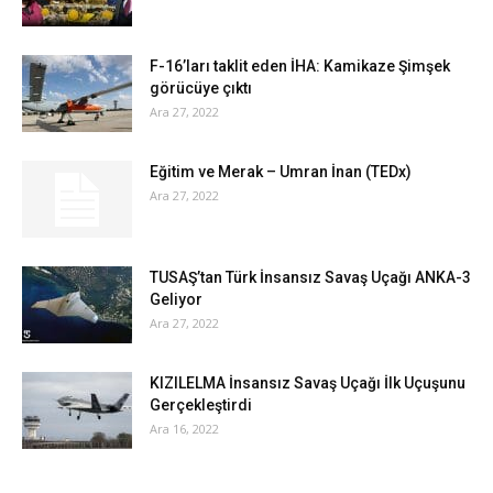
F-16’ları taklit eden İHA: Kamikaze Şimşek
görücüye çıktı
Ara 27, 2022
Eğitim ve Merak – Umran İnan (TEDx)
Ara 27, 2022
TUSAŞ’tan Türk İnsansız Savaş Uçağı ANKA-3
Geliyor
Ara 27, 2022
KIZILELMA İnsansız Savaş Uçağı İlk Uçuşunu
Gerçekleştirdi
Ara 16, 2022