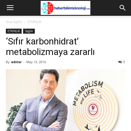
Ana Sayfa
ETKİNLİK
ETKİNLİK
Sağlık
‘Sıfır karbonhidrat’
metabolizmaya zararlı
By
editor
-
May 13, 2016
0