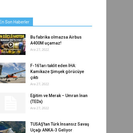
En Son Haberler
Bu fabrika olmazsa Airbus
A400M uçamaz!
Ara 27, 2022
F-16’ları taklit eden İHA:
Kamikaze Şimşek görücüye
çıktı
Ara 27, 2022
Eğitim ve Merak – Umran İnan
(TEDx)
Ara 27, 2022
TUSAŞ’tan Türk İnsansız Savaş
Uçağı ANKA-3 Geliyor