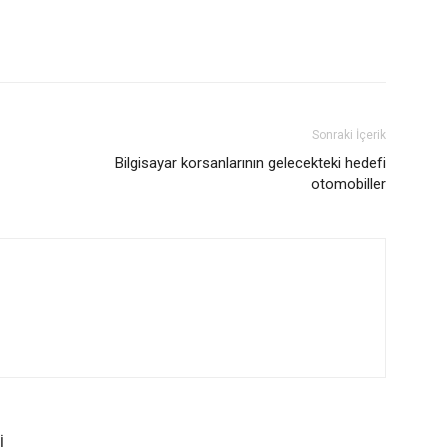
Sonraki İçerik
Bilgisayar korsanlarının gelecekteki hedefi
otomobiller
İ