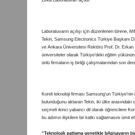
Laboratuvarın açılışı için düzenlenen törene,
Mil
Tekin,
Samsung
Electronics
Türkiye
Başkanı Da
ve
Ankara
Üniversitesi Rektörü Prof. Dr. Erkan İ
üniversiteler olarak Türkiye’deki eğitim yükün
ünlü firmaların iş birliği çalışmalarından
son
dere
Koreli teknoloji firması Samsung’un Türkiye’nin ba
bulunduğunu aktaran Tekin, iki ülke arasındaki or
seçmeli ikinci yabancı dil olarak öğrencilere Ko
bu adımın ilişkilere bir katkı sağlamasını ümit 
“Teknolojik patlama genetikle bilgisayarın 