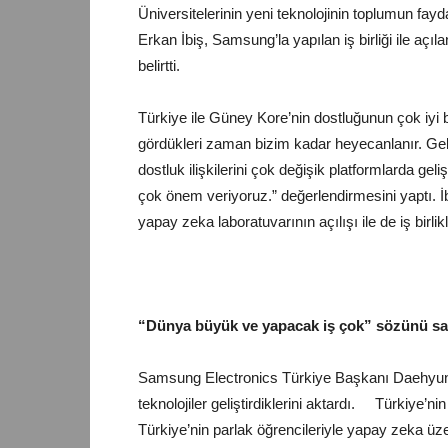
Üniversitelerinin yeni teknolojinin toplumun fay
Erkan İbiş, Samsung’la yapılan iş birliği ile açı
belirtti.
Türkiye ile Güney Kore’nin dostluğunun çok iyi bi
gördükleri
zaman
bizim kadar heyecanlanır. Gelen
dostluk ilişkilerini çok değişik platformlarda geliş
çok önem veriyoruz.” değerlendirmesini yaptı. 
yapay zeka laboratuvarının açılışı ile de iş bir
“Dünya büyük ve yapacak iş çok” sözünü s
Samsung Electronics Türkiye Başkanı Daehyun Kim
teknolojiler geliştirdiklerini aktardı. Türkiye’nin
Türkiye’nin parlak öğrencileriyle yapay zeka üze