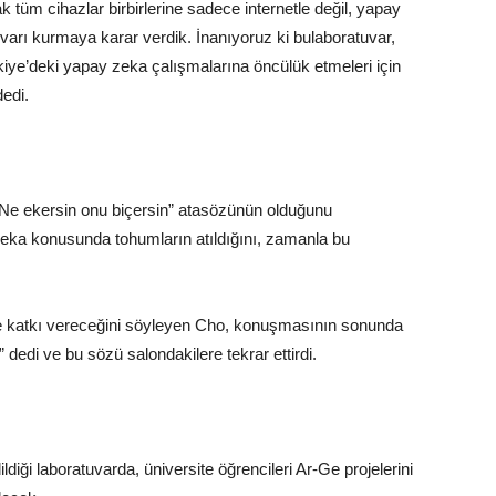
ak tüm cihazlar birbirlerine sadece internetle değil, yapay
varı kurmaya karar verdik. İnanıyoruz ki bu
laboratuvar
,
ye’deki yapay zeka çalışmalarına öncülük etmeleri için
” dedi.
“Ne ekersin onu biçersin” atasözünün olduğunu
eka konusunda tohumların atıldığını, zamanla bu
ne katkı vereceğini söyleyen Cho, konuşmasının sonunda
 dedi ve bu sözü salondakilere tekrar ettirdi.
iği laboratuvarda, üniversite öğrencileri Ar-Ge projelerini