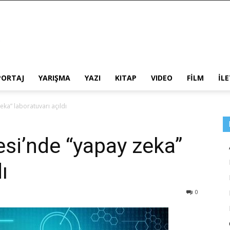
PORTAJ
YARIŞMA
YAZI
KITAP
VIDEO
FİLM
İL
eka” laboratuvarı açıldı
esi’nde “yapay zeka”
ı
0