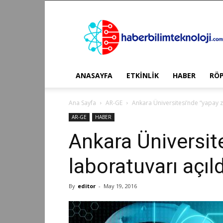
Haber
Bilim
Teknoloji
ANASAYFA
ETKİNLİK
HABER
RÖ
Ana Sayfa
AR-GE
Ankara Üniversitesi’nde “yapay z
AR-GE
HABER
Ankara Üniversit
laboratuvarı açıld
By
editor
-
May 19, 2016