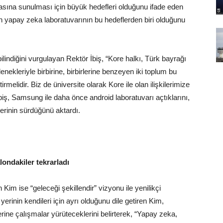
dasına sunulması için büyük hedefleri olduğunu ifade eden
lan yapay zeka laboratuvarının bu hedeflerden biri olduğunu
lindiğini vurgulayan Rektör İbiş, “Kore halkı,
Türk
bayrağı
ekleriyle birbirine, birbirlerine benzeyen iki toplum bu
tirmelidir. Biz de üniversite olarak Kore ile olan ilişkilerimize
İbiş, Samsung ile daha önce
android
laboratuvarı açtıklarını,
liklerinin sürdüğünü aktardı.
alondakiler tekrarladı
 ise “geleceği şekillendir” vizyonu ile yenilikçi
 yerinin kendileri için ayrı olduğunu dile getiren Kim,
rine çalışmalar yürüteceklerini belirterek, “Yapay zeka,