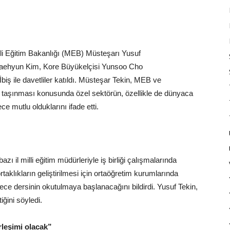
li Eğitim Bakanlığı
(
MEB
) Müsteşarı Yusuf
ehyun Kim, Kore Büyükelçisi Yunsoo Cho
biş ile davetliler katıldı. Müsteşar Tekin, MEB ve
ün taşınması konusunda özel sektörün, özellikle de dünyaca
ce mutlu olduklarını ifade etti.
zı il milli eğitim müdürleriyle iş birliği çalışmalarında
taklıkların geliştirilmesi için ortaöğretim kurumlarında
rece dersinin okutulmaya başlanacağını bildirdi. Yusuf Tekin,
ettiğini söyledi.
birleşimi olacak”