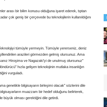
linler arası bir bilim konusu olduğuna işaret ederek, tıptan
adar çok geniş bir çerçevede bu teknolojilerin kullanıldığını
eknolojiyi tümüyle yermeyin. Tümüyle yererseniz, deniz
şillendirilen arazileri görmezden gelmiş olursunuz. Ama
rsanız Hiroşima ve Nagazaki’yi de unutmuş olursunuz”
döndürücü” hızla gelişen teknolojinin mutlaka insanlığın
ktiğini vurguladı.
ama genetikle bilgisayarın birleşimi olacak” sözlerini dile
k bilgisayarların muazzam bir hedef olduğunu belirterek,
 de büyük olması gerektiğini dile getirdi.