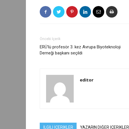
Önceki İçerik
ERÜ’lü profesör 3. kez Avrupa Biyoteknoloji
Derneği başkanı seçildi
editor
İLGİLİ İÇERİKLER
YAZARIN DİĞER İÇERİKLER