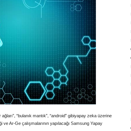
ağları”, “bulanık mantık”, “android” gibi
yapay zeka
üzerine
ği ve Ar-Ge çalışmalarının yapılacağı
Samsung
Yapay