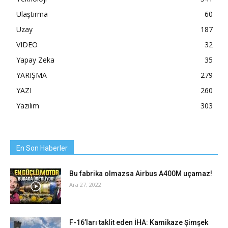
Ulaştırma
60
Uzay
187
VIDEO
32
Yapay Zeka
35
YARIŞMA
279
YAZI
260
Yazılım
303
En Son Haberler
Bu fabrika olmazsa Airbus A400M uçamaz!
Ara 27, 2022
F-16’ları taklit eden İHA: Kamikaze Şimşek