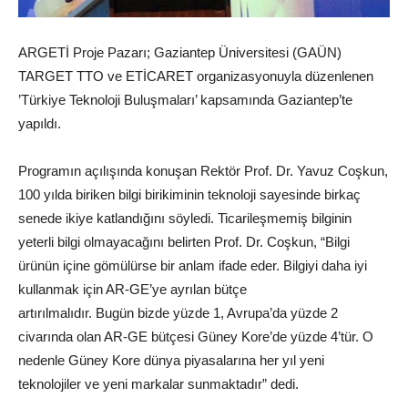
ARGETİ Proje Pazarı; Gaziantep Üniversitesi (GAÜN)
TARGET TTO ve ETİCARET organizasyonuyla düzenlenen
’Türkiye
Teknoloji
Buluşmaları’ kapsamında Gaziantep’te
yapıldı.
Programın açılışında konuşan Rektör Prof. Dr. Yavuz Coşkun,
100 yılda biriken bilgi birikiminin
teknoloji
sayesinde birkaç
senede ikiye katlandığını söyledi. Ticarileşmemiş bilginin
yeterli bilgi olmayacağını belirten Prof. Dr. Coşkun, “Bilgi
ürünün içine gömülürse bir anlam ifade eder. Bilgiyi daha iyi
kullanmak için AR-GE’ye ayrılan bütçe
artırılmalıdır.
Bugün
bizde yüzde 1, Avrupa’da yüzde 2
civarında olan AR-GE bütçesi
Güney Kore
’de yüzde 4’tür. O
nedenle Güney
Kore
dünya
piyasalarına her yıl yeni
teknolojiler ve yeni markalar sunmaktadır” dedi.