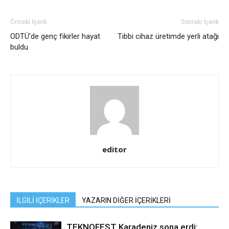
Önceki İçerik
Sonraki İçerik
ODTÜ’de genç fikirler hayat
Tıbbi cihaz üretimde yerli atağı
buldu
editor
İLGİLİ İÇERİKLER
YAZARIN DİĞER İÇERİKLERİ
TEKNOFEST Karadeniz sona erdi: