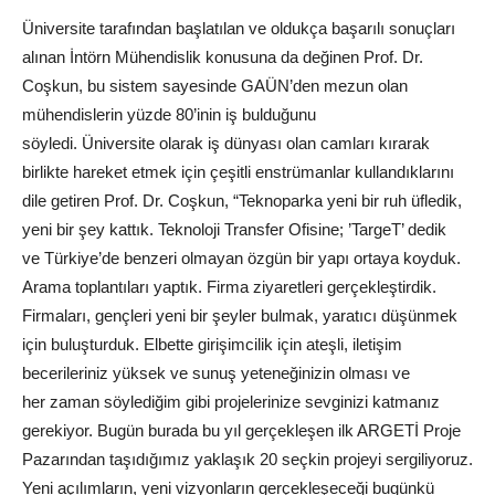
Üniversite
tarafından başlatılan ve oldukça başarılı sonuçları
alınan İntörn Mühendislik konusuna da değinen Prof. Dr.
Coşkun, bu sistem sayesinde GAÜN’den mezun olan
mühendislerin yüzde 80’inin iş bulduğunu
söyledi.
Üniversite
olarak iş dünyası olan camları kırarak
birlikte hareket etmek için çeşitli enstrümanlar kullandıklarını
dile getiren Prof. Dr. Coşkun, “Teknoparka yeni bir ruh üfledik,
yeni bir şey kattık.
Teknoloji
Transfer Ofisine; ’TargeT’ dedik
ve
Türkiye
’de benzeri olmayan özgün bir yapı ortaya koyduk.
Arama toplantıları yaptık. Firma ziyaretleri gerçekleştirdik.
Firmaları, gençleri yeni bir şeyler bulmak, yaratıcı düşünmek
için buluşturduk. Elbette girişimcilik için ateşli, iletişim
becerileriniz yüksek ve sunuş yeteneğinizin olması ve
her
zaman
söylediğim gibi projelerinize sevginizi katmanız
gerekiyor. Bugün burada bu yıl gerçekleşen ilk ARGETİ Proje
Pazarından taşıdığımız yaklaşık 20 seçkin projeyi sergiliyoruz.
Yeni açılımların, yeni vizyonların gerçekleşeceği bugünkü