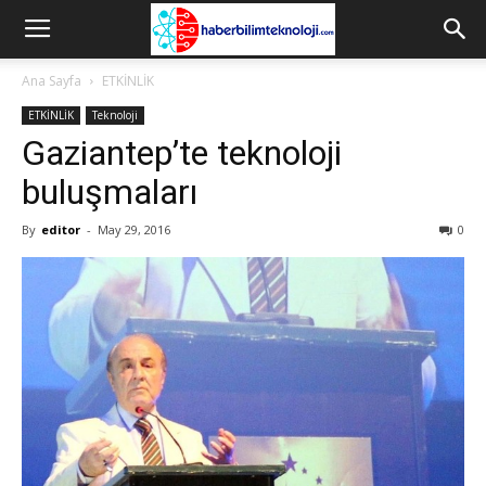
Ana Sayfa
ETKİNLİK
ETKİNLİK
Teknoloji
Gaziantep’te teknoloji
buluşmaları
By
editor
-
May 29, 2016
0