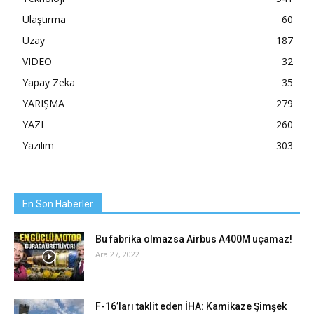
Ulaştırma
60
Uzay
187
VIDEO
32
Yapay Zeka
35
YARIŞMA
279
YAZI
260
Yazılım
303
En Son Haberler
Bu fabrika olmazsa Airbus A400M uçamaz!
Ara 27, 2022
F-16’ları taklit eden İHA: Kamikaze Şimşek