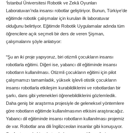
‘
İstanbul
Üniversitesi Robotik ve Zekâ Oyunları
Laboratuvarı’nda insansı robotlar geliştiriyor. Bunun,
Türkiye
’de
eğitimde robotik çalışmalar için kurulan ilk laboratuvar
olduğunu belirtiyor. Eğitimde Robotik Uygulamalar adında tüm
öğrencilere açık seçmeli bir ders de veren Şişman,
çalışmalarını şöyle anlatıyor:
“Şu an iki proje yapıyoruz, biri otizmli çocukların insansı
robotlarla eğitimi. Diğeri ise, yabancı dil eğitiminde insansı
robotların kullanılması. Otizmli çocukların eğitimi için pilot
çalışmamızı tamamladık, yüksek işlevli otistik çocukların
insansı robotlarla etkileşim kurabildiklerini ve robotlardan bir
şarkı, dans gibi yetenekleri öğrenebildiklerini gözlemledik.
Daha geniş bir araştırma projesiyle de geleneksel yöntemlere
göre robotların eğitimde kullanılmasının etkisini araştıracağız.
Yabancı dil eğitiminde insansı robotların kullanılması projemiz
de var. Robotlar ana dili
İngilizce
olan insanlar gibi konuşuyor.