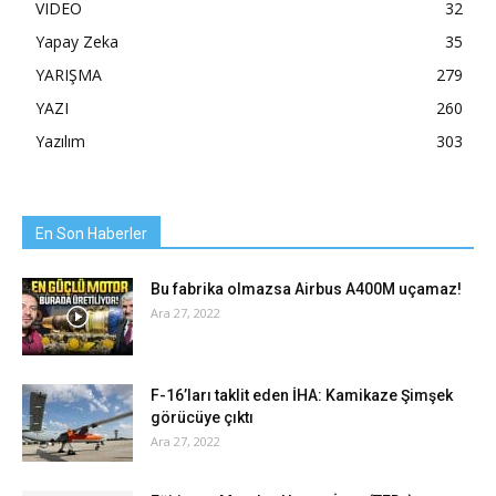
VIDEO
32
Yapay Zeka
35
YARIŞMA
279
YAZI
260
Yazılım
303
En Son Haberler
Bu fabrika olmazsa Airbus A400M uçamaz!
Ara 27, 2022
F-16’ları taklit eden İHA: Kamikaze Şimşek
görücüye çıktı
Ara 27, 2022