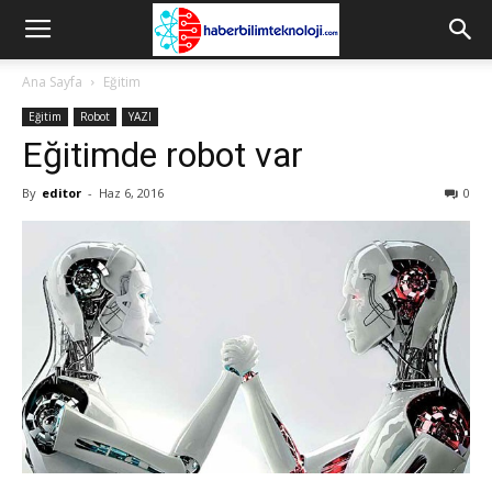
Ana Sayfa
Eğitim
Eğitim
Robot
YAZI
Eğitimde robot var
By
editor
-
Haz 6, 2016
0