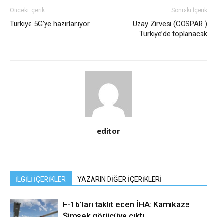
Önceki İçerik
Sonraki İçerik
Türkiye 5G’ye hazırlanıyor
Uzay Zirvesi (COSPAR )
Türkiye’de toplanacak
editor
İLGİLİ İÇERİKLER
YAZARIN DİĞER İÇERİKLERİ
F-16’ları taklit eden İHA: Kamikaze
Şimşek görücüye çıktı