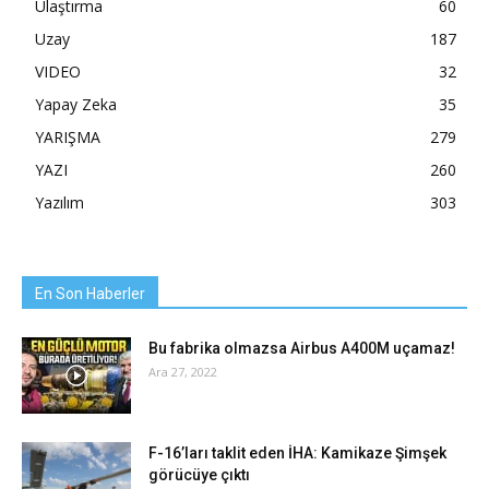
Ulaştırma
60
Uzay
187
VIDEO
32
Yapay Zeka
35
YARIŞMA
279
YAZI
260
Yazılım
303
En Son Haberler
Bu fabrika olmazsa Airbus A400M uçamaz!
Ara 27, 2022
F-16’ları taklit eden İHA: Kamikaze Şimşek
görücüye çıktı