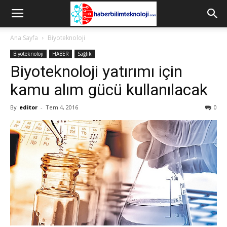
Ana Sayfa
Biyoteknoloji
Biyoteknoloji
HABER
Sağlık
Biyoteknoloji yatırımı için
kamu alım gücü kullanılacak
By
editor
-
Tem 4, 2016
0