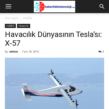
Ana Sayfa
HABER
HABER
Havacılık
Havacılık Dünyasının Tesla’sı:
X-57
By
editor
-
Tem 18, 2016
0