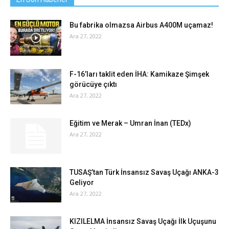
Bu fabrika olmazsa Airbus A400M uçamaz!
Ara 27, 2022
F-16’ları taklit eden İHA: Kamikaze Şimşek
görücüye çıktı
Ara 27, 2022
Eğitim ve Merak – Umran İnan (TEDx)
Ara 27, 2022
TUSAŞ’tan Türk İnsansız Savaş Uçağı ANKA-3
Geliyor
Ara 27, 2022
KIZILELMA İnsansız Savaş Uçağı İlk Uçuşunu