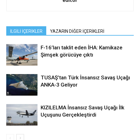
editor
İLGİLİ İÇERİKLER
YAZARIN DİĞER İÇERİKLERİ
F-16’ları taklit eden İHA: Kamikaze
Şimşek görücüye çıktı
TUSAŞ’tan Türk İnsansız Savaş Uçağı
ANKA-3 Geliyor
KIZILELMA İnsansız Savaş Uçağı İlk
Uçuşunu Gerçekleştirdi