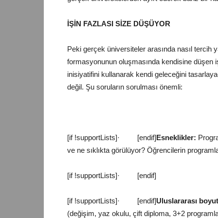
İŞİN FAZLASI SİZE DÜŞÜYOR
Peki gerçek üniversiteler arasında nasıl terci
formasyonunun oluşmasında kendisine düşen işi
inisiyatifini kullanarak kendi geleceğini tasarla
değil. Şu soruların sorulması önemli:
[if !supportLists]
·
[endif]
Esneklikler:
Progra
ve ne sıklıkta görülüyor? Öğrencilerin programla
[if !supportLists]
·
[endif]
[if !supportLists]
·
[endif]
Uluslararası boyut
(değişim, yaz okulu, çift diploma, 3+2 programlar