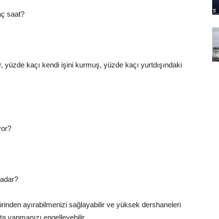
kaç
saat
?
or, yüzde kaçı
kendi
işini kurmuş, yüzde kaçı yurtdışındaki
yor?
kadar?
birinden ayırabilmenizi sağlayabilir ve yüksek dershaneleri
ta yapmanızı engelleyebilir.