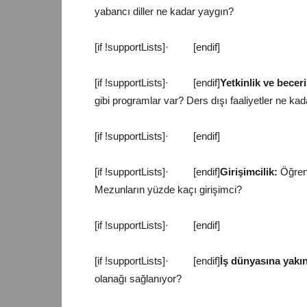
yabancı diller ne kadar yaygın?
[if !supportLists]
·
[endif]
[if !supportLists]
·
[endif]
Yetkinlik ve beceri
gibi programlar var? Ders dışı faaliyetler ne ka
[if !supportLists]
·
[endif]
[if !supportLists]
·
[endif]
Girişimcilik:
Öğrenc
Mezunların yüzde kaçı girişimci?
[if !supportLists]
·
[endif]
[if !supportLists]
·
[endif]
İş dünyasına yakın
olanağı sağlanıyor?