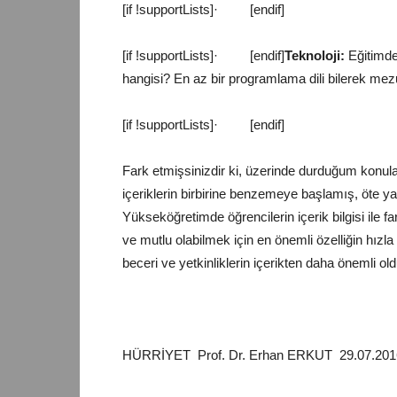
[if !supportLists]
·
[endif]
[if !supportLists]
·
[endif]
Teknoloji
:
Eğitimde 
hangisi? En az bir programlama dili bilerek mez
[if !supportLists]
·
[endif]
Fark etmişsinizdir ki, üzerinde durduğum konular 
içeriklerin birbirine benzemeye başlamış, öte y
Yükseköğretimde öğrencilerin içerik bilgisi ile 
ve mutlu olabilmek için en önemli özelliğin hız
beceri ve yetkinliklerin içerikten daha önemli 
HÜRRİYET Prof. Dr. Erhan ERKUT 29.07.201