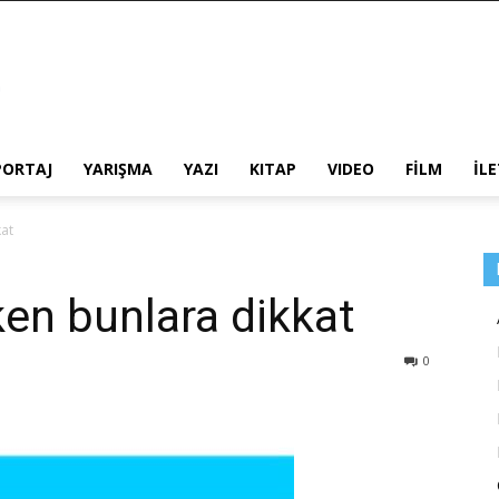
PORTAJ
YARIŞMA
YAZI
KITAP
VIDEO
FİLM
İL
kat
ken bunlara dikkat
0