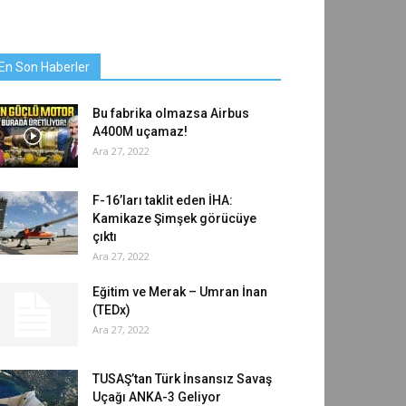
En Son Haberler
Bu fabrika olmazsa Airbus
A400M uçamaz!
Ara 27, 2022
F-16’ları taklit eden İHA:
Kamikaze Şimşek görücüye
çıktı
Ara 27, 2022
Eğitim ve Merak – Umran İnan
(TEDx)
Ara 27, 2022
TUSAŞ’tan Türk İnsansız Savaş
Uçağı ANKA-3 Geliyor