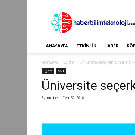
Haber
Bilim
Teknoloji
ANASAYFA
ETKİNLİK
HABER
RÖ
Ana Sayfa
Eğitim
Üniversite seçerken bunlara dik
Eğitim
YAZI
Üniversite seçer
By
editor
-
Tem 30, 2016