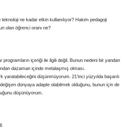
teknoloji ne kadar etkin kullanılıyor? Hakim pedagoji
un olan öğrenci oranı ne?
programların içeriği ile ilgili değil. Bunun nedeni bir yandan
andan da
zaman
içinde metalaşmış olması.
fark yaratabileceğini düşünmüyorum. 21’
inci
yüzyılda başarılı
la değişen dünyaya adapte olabilmek olduğunu, bunun için de
olduğunu düşünüyorum.
6