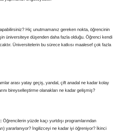
h yapabilirsiniz? Hiç unutmamanız gereken
nokta
, öğrencinin
n üniversiteye düşenden daha fazla olduğu. Öğrenci kendi
yacaktır. Üniversitelerin bu sürece katkısı maalesef çok fazla
mlar arası yatay geçiş, yandal, çift anadal ne kadar kolay
rını bireyselleştirme olanakları ne kadar gelişmiş?
:
Öğrencilerin yüzde kaçı yurtdışı programlarından
ı) yararlanıyor? İngilizceyi ne kadar iyi öğreniyor? İkinci