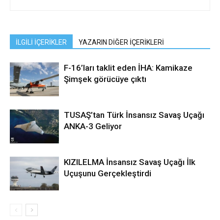
İLGİLİ İÇERİKLER
YAZARIN DİĞER İÇERİKLERİ
F-16’ları taklit eden İHA: Kamikaze
Şimşek görücüye çıktı
TUSAŞ’tan Türk İnsansız Savaş Uçağı
ANKA-3 Geliyor
KIZILELMA İnsansız Savaş Uçağı İlk
Uçuşunu Gerçekleştirdi