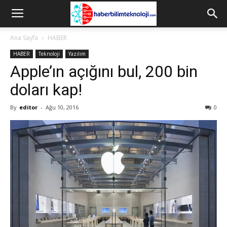
Ana Sayfa
HABER
HABER
Teknoloji
Yazılım
Apple’ın açığını bul, 200 bin
doları kap!
By
editor
-
Ağu 10, 2016
0