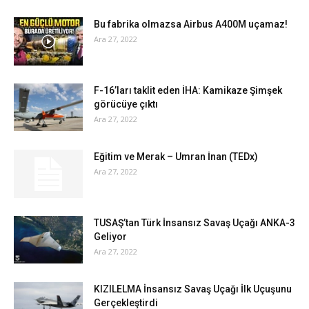
Bu fabrika olmazsa Airbus A400M uçamaz!
Ara 27, 2022
F-16’ları taklit eden İHA: Kamikaze Şimşek
görücüye çıktı
Ara 27, 2022
Eğitim ve Merak – Umran İnan (TEDx)
Ara 27, 2022
TUSAŞ’tan Türk İnsansız Savaş Uçağı ANKA-3
Geliyor
Ara 27, 2022
KIZILELMA İnsansız Savaş Uçağı İlk Uçuşunu
Gerçekleştirdi