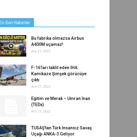
En Son Haberler
Bu fabrika olmazsa Airbus
A400M uçamaz!
Ara 27, 2022
F-16’ları taklit eden İHA:
Kamikaze Şimşek görücüye
çıktı
Ara 27, 2022
Eğitim ve Merak – Umran İnan
(TEDx)
Ara 27, 2022
TUSAŞ’tan Türk İnsansız Savaş
Uçağı ANKA-3 Geliyor