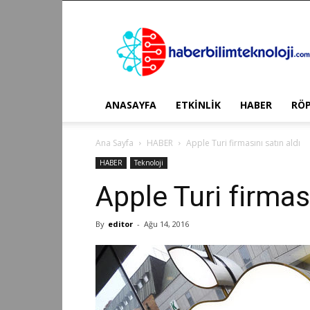
Haber
Bilim
Teknoloji
ANASAYFA
ETKİNLİK
HABER
RÖ
Ana Sayfa
HABER
Apple Turi firmasını satın aldı
HABER
Teknoloji
Apple Turi firması
By
editor
-
Ağu 14, 2016