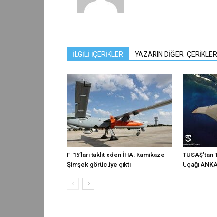
İLGİLİ İÇERİKLER
YAZARIN DİĞER İÇERİKLER
F-16’ları taklit eden İHA: Kamikaze
TUSAŞ’tan T
Şimşek görücüye çıktı
Uçağı ANKA-