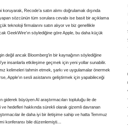
ni koruyarak, Recode’a satın alımı doğrulamak dışında
 yapan sözcünün tüm sorulara cevabı ise basit bir açıklama
 teknoloji firmalarını satın alıyor ve biz genellikle
ncak GeekWire’ın söylediğine göre Apple, bu daha küçük
irgin değil ancak Bloomberg’in bir kaynağının söylediğine
’ye insanlarla etkileşime geçmek için yeni yollar sunabilir.
ınız kelimeleri tahmin etmek, şarkı ve uygulamalar önermek
se, Apple’ın sesli asistanını geliştirmek için yapabileceği
n giderek büyüyen AI araştırmacıları topluluğu ile de
 ve hedefleri hakkında sürekli olarak gizemli davranan
aştırmacılar ile daha iyi bir iletişime sahip ve hatta Temmuz
nimi konferansı bile düzenlemişti…