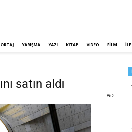
PORTAJ
YARIŞMA
YAZI
KITAP
VIDEO
FİLM
İL
nı satın aldı
0