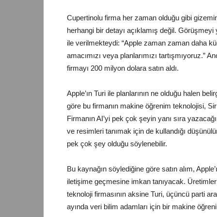
Cupertinolu firma her zaman olduğu gibi gizemi
herhangi bir detayı açıklamış değil. Görüşmeyi
ile verilmekteydi: “Apple zaman zaman daha küçük
amacımızı veya planlarımızı tartışmıyoruz.” A
firmayı 200 milyon dolara satın aldı.
Apple’ın Turi ile planlarının ne olduğu halen bel
göre bu firmanın makine öğrenim teknolojisi, Siri
Firmanın AI’yi pek çok şeyin yanı sıra yazacağ
ve resimleri tanımak için de kullandığı düşünülür
pek çok şey olduğu söylenebilir.
Bu kaynağın söylediğine göre satın alım, Apple’ı
iletişime geçmesine imkan tanıyacak. Üretimleri
teknoloji firmasının aksine Turi, üçüncü parti ar
ayında veri bilim adamları için bir makine öğre