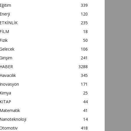
Eğitim
339
Enerji
120
ETKİNLİK
235
FİLM
18
Fizik
50
Gelecek
106
Girişim
241
HABER
3288
Havacılık
345
Inovasyon
171
Kimya
25
KITAP
44
Matematik
41
Nanoteknoloji
14
Otomotiv
418