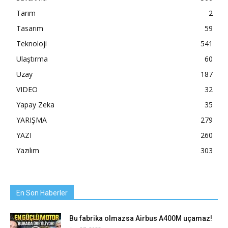
Tarım
2
Tasarım
59
Teknoloji
541
Ulaştırma
60
Uzay
187
VIDEO
32
Yapay Zeka
35
YARIŞMA
279
YAZI
260
Yazılım
303
En Son Haberler
Bu fabrika olmazsa Airbus A400M uçamaz!