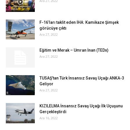
Ara 27, 2022
F-16’ları taklit eden İHA: Kamikaze Şimşek
görücüye çıktı
Ara 27, 2022
Eğitim ve Merak – Umran İnan (TEDx)
Ara 27, 2022
TUSAŞ’tan Türk İnsansız Savaş Uçağı ANKA-3
Geliyor
Ara 27, 2022
KIZILELMA İnsansız Savaş Uçağı İlk Uçuşunu
Gerçekleştirdi
Ara 16, 2022