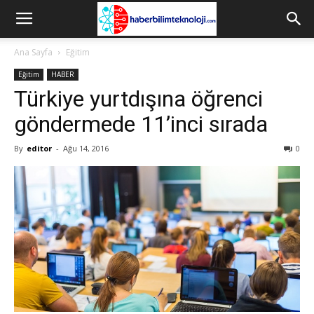
Ana Sayfa
Eğitim
Eğitim
HABER
Türkiye yurtdışına öğrenci
göndermede 11’inci sırada
By
editor
-
Ağu 14, 2016
0