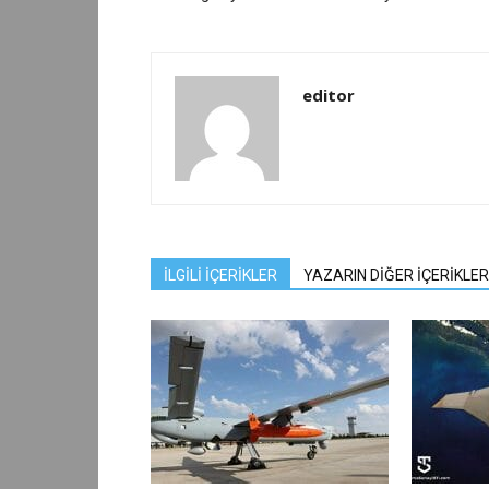
editor
İLGİLİ İÇERİKLER
YAZARIN DİĞER İÇERİKLER