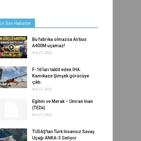
En Son Haberler
Bu fabrika olmazsa Airbus
A400M uçamaz!
Ara 27, 2022
F-16’ları taklit eden İHA:
Kamikaze Şimşek görücüye
çıktı
Ara 27, 2022
Eğitim ve Merak – Umran İnan
(TEDx)
Ara 27, 2022
TUSAŞ’tan Türk İnsansız Savaş
Uçağı ANKA-3 Geliyor