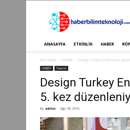
Haber
Bilim
Teknoloji
ANASAYFA
ETKİNLİK
HABER
RÖ
Ana Sayfa
HABER
Design Turkey Endüstriyel yarış
HABER
Tasarım
Design Turkey En
5. kez düzenleni
By
editor
-
Ağu 18, 2016