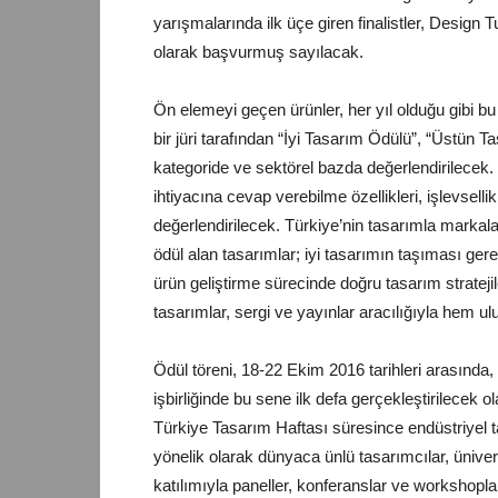
yarışmalarında ilk üçe giren finalistler, Desig
olarak başvurmuş sayılacak.
Ön elemeyi geçen ürünler, her yıl olduğu gibi bu 
bir jüri tarafından “İyi Tasarım Ödülü”, “Üstü
kategoride ve sektörel bazda değerlendirilecek. Ürü
ihtiyacına cevap verebilme özellikleri, işlevsellikl
değerlendirilecek. Türkiye’nin tasarımla mark
ödül alan tasarımlar; iyi tasarımın taşıması ger
ürün geliştirme sürecinde doğru tasarım strateji
tasarımlar, sergi ve yayınlar aracılığıyla hem ul
Ödül töreni, 18-22 Ekim 2016 tarihleri arasında
işbirliğinde bu sene ilk defa gerçekleştirilecek
Türkiye Tasarım Haftası süresince endüstriyel t
yönelik olarak dünyaca ünlü tasarımcılar, üniver
katılımıyla paneller, konferanslar ve workshop