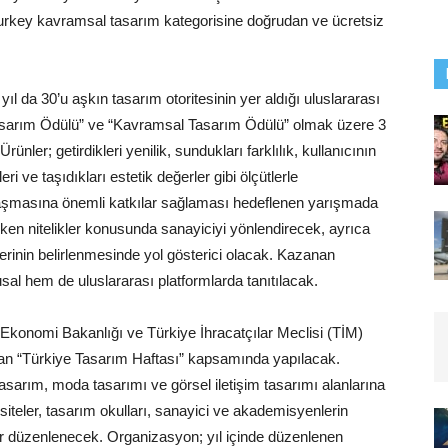
n Turkey kavramsal tasarım kategorisine doğrudan ve ücretsiz
yıl da 30’u aşkın tasarım otoritesinin yer aldığı uluslararası
n Tasarım Ödülü” ve “Kavramsal Tasarım Ödülü” olmak üzere 3
nler; getirdikleri yenilik, sundukları farklılık, kullanıcının
eri ve taşıdıkları estetik değerler gibi ölçütlerle
alaşmasına önemli katkılar sağlaması hedeflenen yarışmada
eken nitelikler konusunda sanayiciyi yönlendirecek, ayrıca
lerinin belirlenmesinde yol gösterici olacak. Kazanan
usal hem de uluslararası platformlarda tanıtılacak.
, Ekonomi Bakanlığı ve Türkiye İhracatçılar Meclisi (TİM)
 olan “Türkiye Tasarım Haftası” kapsamında yapılacak.
asarım, moda tasarımı ve görsel iletişim tasarımı alanlarına
siteler, tasarım okulları, sanayici ve akademisyenlerin
lar düzenlenecek. Organizasyon; yıl içinde düzenlenen