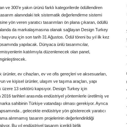
n ve 300’e yakın ürünü farklı kategorilerde ödüllendiren
 tasarım alanındaki tek sistematik değerlendirme sistemi
esine yön veren yaratıcı tasarımları ön plana çıkaran, ödüllü
sı alanda da markalaşmasına olanak sağlayan Design Turkey
e başvuru için son tarih 31 Ağustos. Ödül töreni bu yıl ilk kez
psamında yapılacak. Dünyaca ünlü tasarımcılar,
demisyenlerin katılımıyla düzenlenecek olan panel,
nginleştirecek.
 ürünler, ev cihazları, ev ve ofis gereçleri ve aksesuarları,
yun ve kişisel ürünler, ulaşım ve taşıma araçları, yapı
mak üzere 13 sektörü kapsıyor. Design Turkey için
016 tarihleri arasında endüstriyel yöntemlerle üretilmiş ve
marka sahibinin Türkiye vatandaşı olması gerekiyor. Ayrıca
apsamında , gelecekte endüstriye yön gösterecek yaratıcı
rama alınmamış tasarım projelerinin değerlendirildiği
yor. Bu yıl endüstriyel tasarım içerikli birlik