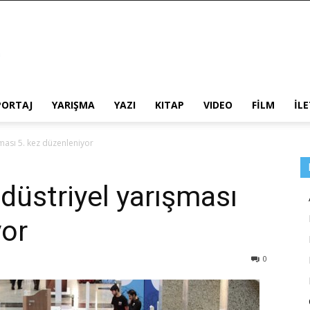
PORTAJ
YARIŞMA
YAZI
KITAP
VIDEO
FİLM
İL
ması 5. kez düzenleniyor
düstriyel yarışması
yor
0