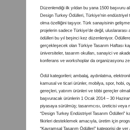
Düzenlendiği ilk yıldan bu yana 1500 başvuru ala
Design Turkey Ödülleri, Türkiye’nin endüstriyel
olma özelliğini taşıyor. Türk sanayisinin gelişm
projelerin sadece Türkiye’de değil, uluslarara
ödülleri bu yıl beşinci kez düzenleniyor. Ödüller
gerçekleşecek olan Türkiye Tasarım Haftası ka
üniversiteler, tasarım okulları, sanayici ve aka
konferans ve workshoplar da organizasyonu ze
Ödül kategorileri; ambalaj, aydınlatma, elektronik
kamusal ve ticari ürünler, mobilya, spor, hobi, o
gereçleri, yatırım ürünleri ve tıbbi gereçler ol
başvuracak ürünlerin 1 Ocak 2014 – 30 Haziran 2
piyasaya sürülmüş; tasarımcısı, üreticisi veya 
“Design Turkey Endüstriyel Tasarım Ödülleri” k
fikirleri desteklemek amacıyla, üretim için prog
“Kavramsal Tasarım Ödülleri” kategorisi de yer alı