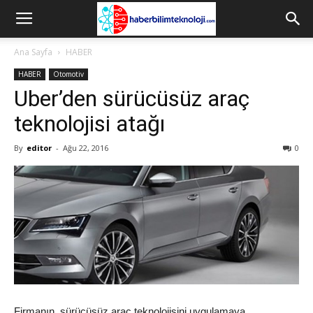
Ana Sayfa
HABER
HABER
Otomotiv
Uber’den sürücüsüz araç
teknolojisi atağı
By
editor
-
Ağu 22, 2016
0
Firmanın, sürücüsüz araç teknolojisini uygulamaya