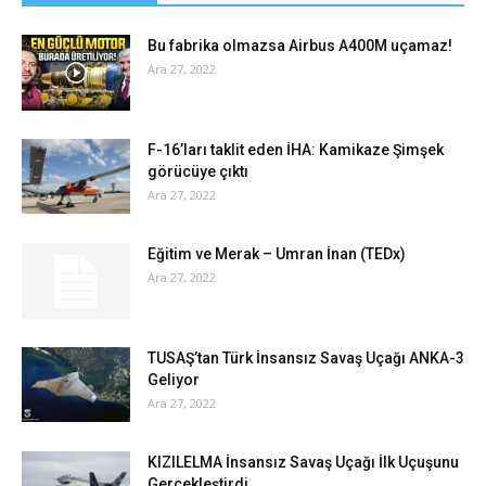
Bu fabrika olmazsa Airbus A400M uçamaz!
Ara 27, 2022
F-16’ları taklit eden İHA: Kamikaze Şimşek
görücüye çıktı
Ara 27, 2022
Eğitim ve Merak – Umran İnan (TEDx)
Ara 27, 2022
TUSAŞ’tan Türk İnsansız Savaş Uçağı ANKA-3
Geliyor
Ara 27, 2022
KIZILELMA İnsansız Savaş Uçağı İlk Uçuşunu
Gerçekleştirdi