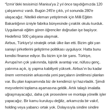
“İzmir’deki tesisimizi Manisa’ya 2 yıl önce taşıdığımızda 120
çalışanımız vardı. Bugün 245’e çıktı, yıl sonunda 280’e
ulaşacağız. Nitelikli eleman yetiştirmek için Milli Eğitim
Bakanlığının izniyle fabrika bünyesinde çıraklık okulu kurduk.
Uygulamalı eğitim gören öğrenciler doğrudan işe başlıyor.
Hedefimiz 500 çalışana ulaşmak.
Airbus, Türkiye’yi stratejik ortak ülke ilan etti. Bizim gibi yan
sanayi şirketlerini geliştirme politikası uyguluyor. Hatta bunu
kendisi finanse ediyor. Bu bizim için bir şans. Türkiye,
Avrupa’nın çok yakınında, lojistik avantajı var, nüfusu genç,
yatırıma açık, iş yapma kabiliyeti yüksek. Airbus’ın bu kadar
önem vermesinin arkasında yeni parçaların üretilmesi planları
var. Bu plan kapsamında biz de kendimizi iyi hazırladık. Şimdi
meyvelerini toplama aşamasına geldik. Artık talaşlı imalatla
uğraşmayacağız, daha çok proseslere ve montaja yönelik işler
yapacağız. Bir kamu kuruluşu değiliz, arkamızda bir vakıf,
holding veya yabancı ortak yok. Dolayısıyla sindire sindire