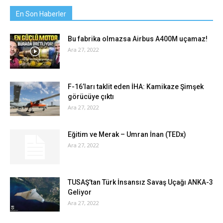
En Son Haberler
Bu fabrika olmazsa Airbus A400M uçamaz!
Ara 27, 2022
F-16’ları taklit eden İHA: Kamikaze Şimşek
görücüye çıktı
Ara 27, 2022
Eğitim ve Merak – Umran İnan (TEDx)
Ara 27, 2022
TUSAŞ’tan Türk İnsansız Savaş Uçağı ANKA-3
Geliyor
Ara 27, 2022