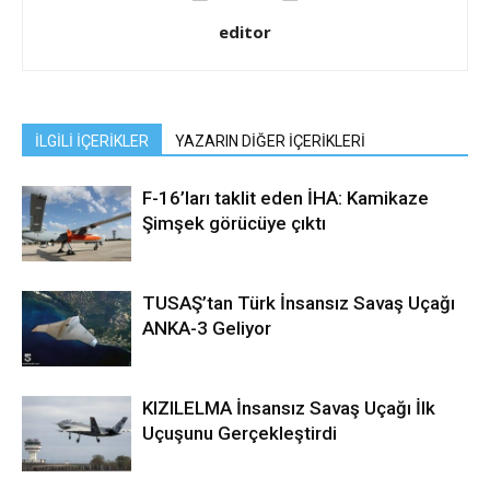
editor
İLGİLİ İÇERİKLER
YAZARIN DİĞER İÇERİKLERİ
F-16’ları taklit eden İHA: Kamikaze
Şimşek görücüye çıktı
TUSAŞ’tan Türk İnsansız Savaş Uçağı
ANKA-3 Geliyor
KIZILELMA İnsansız Savaş Uçağı İlk
Uçuşunu Gerçekleştirdi