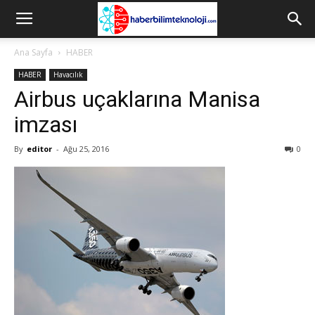
Ana Sayfa
HABER
HABER
Havacılık
Airbus uçaklarına Manisa
imzası
By
editor
-
Ağu 25, 2016
0