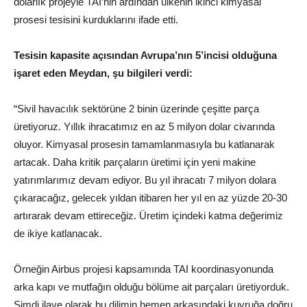
dolarlık projeyle TAI’nin ardından ülkenin ikinci kimyasal
prosesi tesisini kurduklarını ifade etti.
Tesisin kapasite açısından Avrupa’nın 5’incisi olduğuna
işaret eden Meydan, şu bilgileri verdi:
“Sivil havacılık sektörüne 2 binin üzerinde çeşitte parça
üretiyoruz. Yıllık ihracatımız en az 5 milyon dolar civarında
oluyor. Kimyasal prosesin tamamlanmasıyla bu katlanarak
artacak. Daha kritik parçaların üretimi için yeni makine
yatırımlarımız devam ediyor. Bu yıl ihracatı 7 milyon dolara
çıkaracağız, gelecek yıldan itibaren her yıl en az yüzde 20-30
artırarak devam ettireceğiz. Üretim içindeki katma değerimiz
de ikiye katlanacak.
Örneğin Airbus projesi kapsamında TAI koordinasyonunda
arka kapı ve mutfağın olduğu bölüme ait parçaları üretiyorduk.
Şimdi ilave olarak bu dilimin hemen arkasındaki kuyruğa doğru