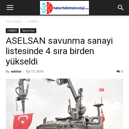
Ana Sayfa
HABER
HABER
Savunma
ASELSAN savunma sanayi
listesinde 4 sıra birden
yükseldi
By
editor
-
Eyl 17, 2016
0