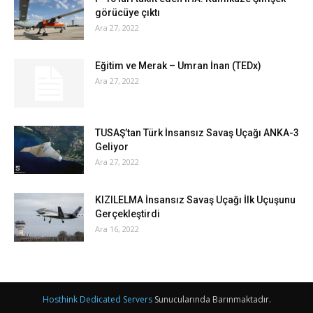
görücüye çıktı
Ara 27, 2022
Eğitim ve Merak – Umran İnan (TEDx)
Ara 27, 2022
TUSAŞ’tan Türk İnsansız Savaş Uçağı ANKA-3
Geliyor
Ara 27, 2022
KIZILELMA İnsansız Savaş Uçağı İlk Uçuşunu
Gerçekleştirdi
Ara 16, 2022
Hosthink Dedicated Servers
Sunucularında Barınmaktadır.