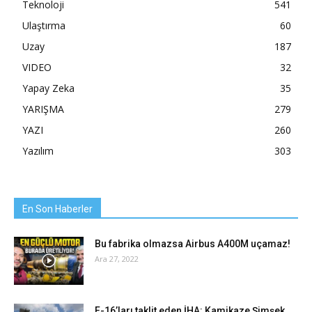
Teknoloji
541
Ulaştırma
60
Uzay
187
VIDEO
32
Yapay Zeka
35
YARIŞMA
279
YAZI
260
Yazılım
303
En Son Haberler
Bu fabrika olmazsa Airbus A400M uçamaz!
Ara 27, 2022
F-16’ları taklit eden İHA: Kamikaze Şimşek