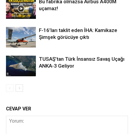
Bu fabrika olmazsa Airbus A400M
uçamaz!
F-16’ları taklit eden İHA: Kamikaze
Şimşek görücüye çıktı
TUSAŞ’tan Türk İnsansız Savaş Uçağı
ANKA-3 Geliyor
CEVAP VER