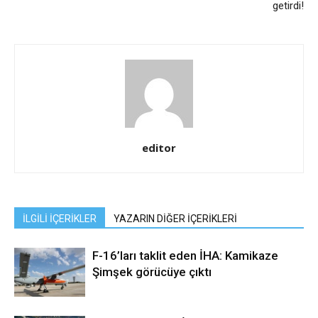
getirdi!
editor
İLGİLİ İÇERİKLER
YAZARIN DİĞER İÇERİKLERİ
F-16’ları taklit eden İHA: Kamikaze
Şimşek görücüye çıktı