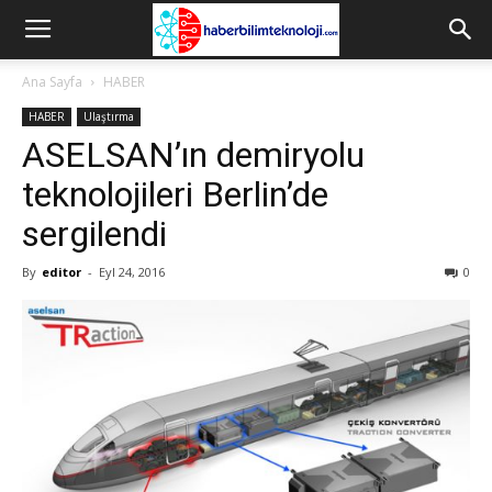
Ana Sayfa
HABER
HABER
Ulaştırma
ASELSAN’ın demiryolu
teknolojileri Berlin’de
sergilendi
By
editor
-
Eyl 24, 2016
0