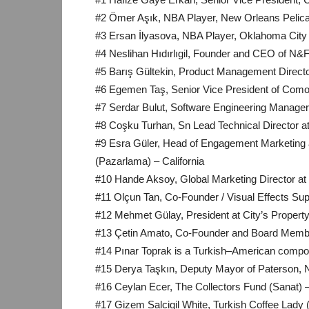
#2 Ömer Aşık, NBA Player, New Orleans Pelica
#3 Ersan İlyasova, NBA Player, Oklahoma Cit
#4 Neslihan Hıdırlıgil, Founder and CEO of N&
#5 Barış Gültekin, Product Management Director,
#6 Egemen Taş, Senior Vice President of Com
#7 Serdar Bulut, Software Engineering Manager 
#8 Coşku Turhan, Sn Lead Technical Director at
#9 Esra Güler, Head of Engagement Marketing
(Pazarlama) – California
#10 Hande Aksoy, Global Marketing Director a
#11 Olçun Tan, Co-Founder / Visual Effects Supe
#12 Mehmet Gülay, President at City’s Proper
#13 Çetin Amato, Co-Founder and Board Membe
#14 Pınar Toprak is a Turkish–American compose
#15 Derya Taşkın, Deputy Mayor of Paterson,
#16 Ceylan Ecer, The Collectors Fund (Sanat)
#17 Gizem Salcigil White, Turkish Coffee Lady 