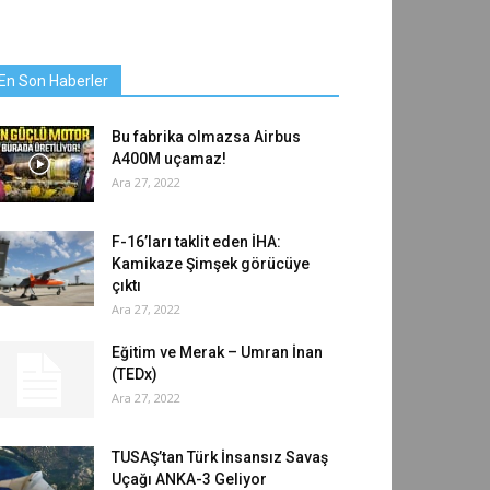
En Son Haberler
Bu fabrika olmazsa Airbus
A400M uçamaz!
Ara 27, 2022
F-16’ları taklit eden İHA:
Kamikaze Şimşek görücüye
çıktı
Ara 27, 2022
Eğitim ve Merak – Umran İnan
(TEDx)
Ara 27, 2022
TUSAŞ’tan Türk İnsansız Savaş
Uçağı ANKA-3 Geliyor