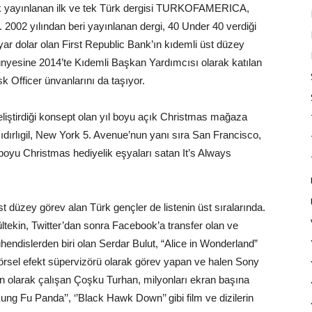
rak yayınlanan ilk ve tek Türk dergisi TURKOFAMERICA,
i. 2002 yılından beri yayınlanan dergi, 40 Under 40 verdiği
lyar dolar olan First Republic Bank’ın kıdemli üst düzey
nyesine 2014’te Kıdemli Başkan Yardımcısı olarak katılan
k Officer ünvanlarını da taşıyor.
liştirdiği konsept olan yıl boyu açık Christmas mağaza
. Hıdırlıgil, New York 5. Avenue’nun yanı sıra San Francisco,
boyu Christmas hediyelik eşyaları satan It’s Always
st düzey görev alan Türk gençler de listenin üst sıralarında.
tekin, Twitter’dan sonra Facebook’a transfer olan ve
endislerden biri olan Serdar Bulut, “Alice in Wonderland”
görsel efekt süpervizörü olarak görev yapan ve halen Sony
n olarak çalışan Çoşku Turhan, milyonları ekran başına
Kung Fu Panda’’, ‘’Black Hawk Down’’ gibi film ve dizilerin