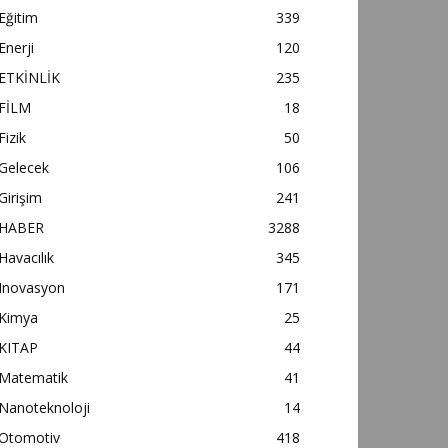
Eğitim
339
Enerji
120
ETKİNLİK
235
FİLM
18
Fizik
50
Gelecek
106
Girişim
241
HABER
3288
Havacılık
345
Inovasyon
171
Kimya
25
KITAP
44
Matematik
41
Nanoteknoloji
14
Otomotiv
418