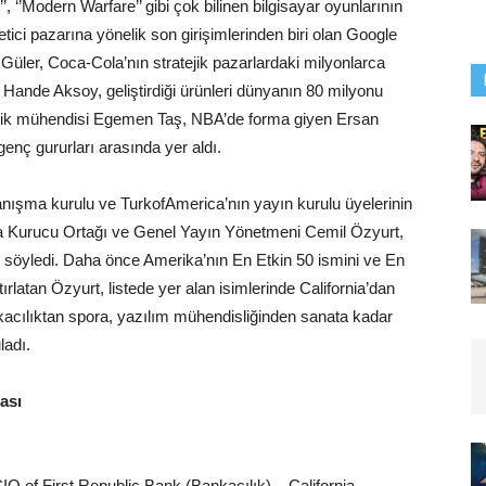
’’, ‘’Modern Warfare’’ gibi çok bilinen bilgisayar oyunlarının
ketici pazarına yönelik son girişimlerinden biri olan Google
üler, Coca-Cola’nın stratejik pazarlardaki milyonlarca
 Hande Aksoy, geliştirdiği ürünleri dünyanın 80 milyonu
venlik mühendisi Egemen Taş, NBA’de forma giyen Ersan
enç gururları arasında yer aldı.
danışma kurulu ve TurkofAmerica’nın yayın kurulu üyelerinin
rica Kurucu Ortağı ve Genel Yayın Yönetmeni Cemil Özyurt,
unu söyledi. Daha önce Amerika’nın En Etkin 50 ismini ve En
ırlatan Özyurt, listede yer alan isimlerinde California’dan
nkacılıktan spora, yazılım mühendisliğinden sanata kadar
ladı.
ması
O of First Republic Bank (Bankacılık) – California