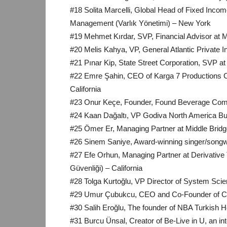
#18 Solita Marcelli, Global Head of Fixed Inc
Management (Varlık Yönetimi) – New York
#19 Mehmet Kırdar, SVP, Financial Advisor at
#20 Melis Kahya, VP, General Atlantic Private 
#21 Pınar Kip, State Street Corporation, SVP at
#22 Emre Şahin, CEO of Karga 7 Productions C
California
#23 Onur Keçe, Founder, Found Beverage Com
#24 Kaan Dağaltı, VP Godiva North America B
#25 Ömer Er, Managing Partner at Middle Bridg
#26 Sinem Saniye, Award-winning singer/songw
#27 Efe Orhun, Managing Partner at Derivativ
Güvenliği) – California
#28 Tolga Kurtoğlu, VP Director of System Scie
#29 Umur Çubukcu, CEO and Co-Founder of Cit
#30 Salih Eroğlu, The founder of NBA Turkish Her
#31 Burcu Ünsal, Creator of Be-Live in U, an in