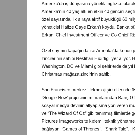
Amerika’da iş dünyasına yönelik İngilizce ola
Amerika’nın 40 yaş altı en etkin 40 gencini seçt
özel sayısında, ilk sıraya aktif büyüklüğü 60 mi
yöneticisi Hafize Gaye Erkan’ı koydu. Banka bü
Erkan, Chief Investment Officer ve Co-Chief Ris
Özel sayının kapağında ise Amerika’da kendi ge
zincilerinin sahibi Neslihan Hıdırlıgil yer alıyor
Washington, DC ve Miami gibi şehirlerde de yıl 
Christmas mağaza zincirinin sahibi.
San Francisco merkezli teknoloji şirketlerinde ü
‘Google Now’ projesinin mimarlarından Barış Gül
sosyal medya devinin altyapısına yön veren müh
ve “The Wizard Of Oz” gibi tanınmış filmlerde 
Pictures Imageworks’te kıdemli teknik yönetme
bağlayan ‘’Games of Thrones’’, ‘’Shark Tale’’, ‘’