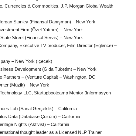
ome, Currencies & Commodities, J.P. Morgan Global Wealth
 Morgan Stanley (Finansal Danışman) – New York
Investment Firm (Özel Yatırım) – New York
 State Street (Finansal Servis) – New York
ompany, Executive TV producer, Film Director (Eğlence) –
pany – New York (İçecek)
usiness Development (Gıda Tüketim) – New York
e Partners – (Venture Capital) – Washington, DC
riter (Müzik) – New York
e Technology LLC, Startupbootcamp Mentor (Informasyon
nces Lab (Sanal Gerçeklik) – California
us Data (Database Çözüm) – California
itage Nights (Aktivist) – California
ternational thought leader as a Licensed NLP Trainer