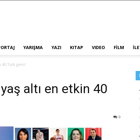
PORTAJ
YARIŞMA
YAZI
KITAP
VIDEO
FİLM
İL
n 40 Türk genci’
yaş altı en etkin 40
0