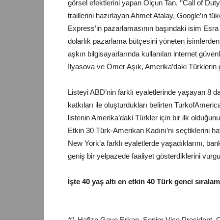
görsel efektlerini yapan Olçun Tan, ‘’Call of Duty
traillerini hazırlayan Ahmet Atalay, Google’ın tü
Express’in pazarlamasının başındaki isim Esra G
dolarlık pazarlama bütçesini yöneten isimlerden
aşkın bilgisayarlarında kullanılan internet gü
İlyasova ve Ömer Aşık, Amerika’daki Türklerin g
Listeyi ABD’nin farklı eyaletlerinde yaşayan 8 
katkıları ile oluşturdukları belirten TurkofAme
listenin Amerika’daki Türkler için bir ilk olduğ
Etkin 30 Türk-Amerikan Kadını’nı seçtiklerini hat
New York’a farklı eyaletlerde yaşadıklarını, ba
geniş bir yelpazede faaliyet gösterdiklerini vurgu
İşte 40 yaş altı en etkin 40 Türk genci sırala
#1 Hafize Gaye Erkan, Senior Vice President, CI