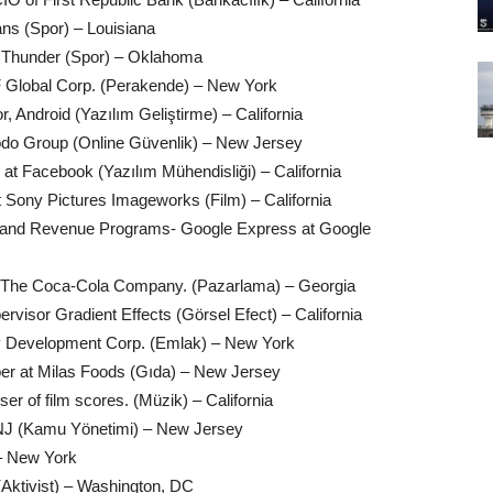
ns (Spor) – Louisiana
y Thunder (Spor) – Oklahoma
F Global Corp. (Perakende) – New York
 Android (Yazılım Geliştirme) – California
odo Group (Online Güvenlik) – New Jersey
at Facebook (Yazılım Mühendisliği) – California
 Sony Pictures Imageworks (Film) – California
 and Revenue Programs- Google Express at Google
t The Coca-Cola Company. (Pazarlama) – Georgia
rvisor Gradient Effects (Görsel Efect) – California
ty Development Corp. (Emlak) – New York
r at Milas Foods (Gıda) – New Jersey
r of film scores. (Müzik) – California
 NJ (Kamu Yönetimi) – New Jersey
 – New York
(Aktivist) – Washington, DC