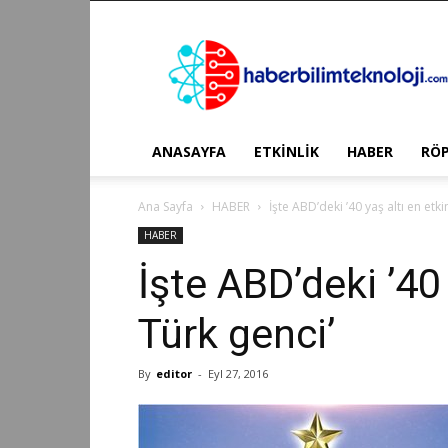
Haber
Bilim
Teknoloji
ANASAYFA
ETKİNLİK
HABER
RÖ
Ana Sayfa
HABER
İşte ABD’deki ’40 yaş altı en etki
HABER
İşte ABD’deki ’40 
Türk genci’
By
editor
-
Eyl 27, 2016