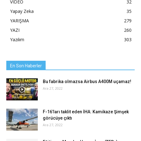
VIDEO
32
Yapay Zeka
35
YARIŞMA
279
YAZI
260
Yazılım
303
En Son Haberler
Bu fabrika olmazsa Airbus A400M uçamaz!
Ara 27, 2022
F-16’ları taklit eden İHA: Kamikaze Şimşek
görücüye çıktı
Ara 27, 2022