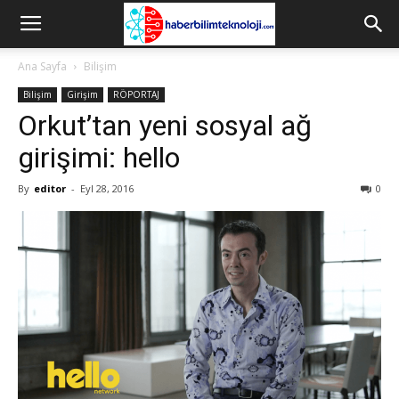
Ana Sayfa
Bilişim
Bilişim
Girişim
RÖPORTAJ
Orkut’tan yeni sosyal ağ
girişimi: hello
By
editor
-
Eyl 28, 2016
0