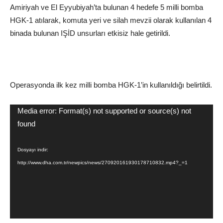
Amiriyah ve El Eyyubiyah’ta bulunan 4 hedefe 5 milli bomba
HGK-1 atılarak, komuta yeri ve silah mevzii olarak kullanılan 4
binada bulunan IŞİD unsurları etkisiz hale getirildi.
Operasyonda ilk kez milli bomba HGK-1’in kullanıldığı belirtildi.
Video
Media error: Format(s) not supported or source(s) not
oynatıcı
found
Dosyayı indir:
http://www.dha.com.tr/newpics/news/270920161930178710832.mp4?_=1