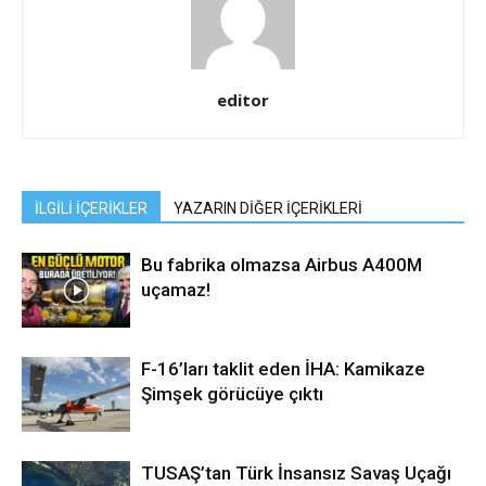
editor
İLGİLİ İÇERİKLER
YAZARIN DİĞER İÇERİKLERİ
Bu fabrika olmazsa Airbus A400M
uçamaz!
F-16’ları taklit eden İHA: Kamikaze
Şimşek görücüye çıktı
TUSAŞ’tan Türk İnsansız Savaş Uçağı