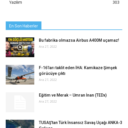
Yazılım
303
En Son Haberler
Bu fabrika olmazsa Airbus A400M uçamaz!
Ara 27, 2022
F-16’ları taklit eden İHA: Kamikaze Şimşek
görücüye çıktı
Ara 27, 2022
Eğitim ve Merak – Umran İnan (TEDx)
Ara 27, 2022
TUSAŞ’tan Türk İnsansız Savaş Uçağı ANKA-3