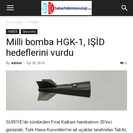
Ana Sayfa
HABER
HABER
Savunma
Milli bomba HGK-1, IŞİD
hedeflerini vurdu
By
editor
-
Eyl 30, 2016
0
SURİYE’de sürdürülen Fırat Kalkanı harekatının 35’inci
gününde; Türk Hava Kuvvetleri’ne ait uçaklar tarafından Tall Ar,