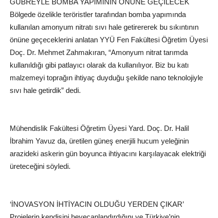
GÜBREYLE BOMBA YAPIMININ ÖNÜNE GEÇİLECEK
Bölgede özelikle teröristler tarafından bomba yapımında
kullanılan amonyum nitratı sıvı hale getirererek bu sıkıntının
önüne geçeceklerini anlatan YYÜ Fen Fakültesi Öğretim Üyesi
Doç. Dr. Mehmet Zahmakıran, “Amonyum nitrat tarımda
kullanıldığı gibi patlayıcı olarak da kullanılıyor. Biz bu katı
malzemeyi toprağın ihtiyaç duyduğu şekilde nano teknolojiyle
sıvı hale getirdik” dedi.
Mühendislik Fakültesi Öğretim Üyesi Yard. Doç. Dr. Halil
İbrahim Yavuz da, üretilen güneş enerjili hucum yeleğinin
arazideki askerin gün boyunca ihtiyacını karşılayacak elektriği
üreteceğini söyledi.
‘İNOVASYON İHTİYACIN OLDUĞU YERDEN ÇIKAR’
Projelerin kendisini heyecanlandırdığını ve Türkiye’nin