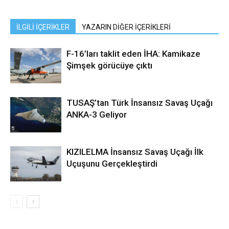
İLGİLİ İÇERİKLER
YAZARIN DİĞER İÇERİKLERİ
F-16’ları taklit eden İHA: Kamikaze
Şimşek görücüye çıktı
TUSAŞ’tan Türk İnsansız Savaş Uçağı
ANKA-3 Geliyor
KIZILELMA İnsansız Savaş Uçağı İlk
Uçuşunu Gerçekleştirdi