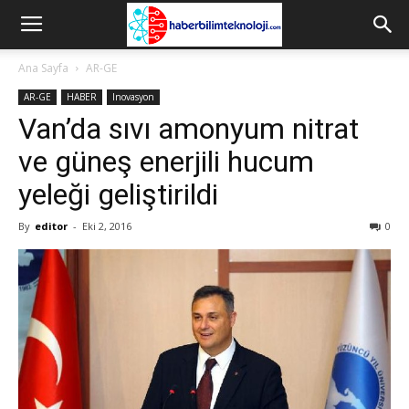
Ana Sayfa
AR-GE
AR-GE
HABER
Inovasyon
Van’da sıvı amonyum nitrat
ve güneş enerjili hucum
yeleği geliştirildi
By
editor
-
Eki 2, 2016
0