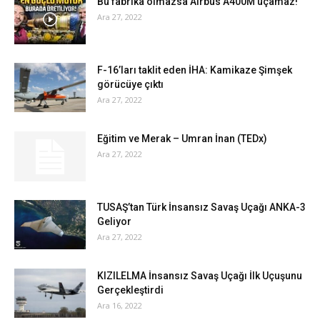
Bu fabrika olmazsa Airbus A400M uçamaz!
Ara 27, 2022
F-16’ları taklit eden İHA: Kamikaze Şimşek
görücüye çıktı
Ara 27, 2022
Eğitim ve Merak – Umran İnan (TEDx)
Ara 27, 2022
TUSAŞ’tan Türk İnsansız Savaş Uçağı ANKA-3
Geliyor
Ara 27, 2022
KIZILELMA İnsansız Savaş Uçağı İlk Uçuşunu
Gerçekleştirdi
Ara 16, 2022