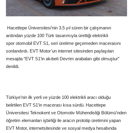
H
acettepe Üniversitesi
’nin 3.5 yıl süren bir çalışmanın
ardından yüzde 100 Türk tasarımıyla ürettiği elektrikli
spor
otomobil
EVT S1
, seri üretime geçemeden macerasını
sonlandırdı. EVT Motor’un internet sitesinden paylaşılan
mesajda “EVT S1’in akıbeti Devrim arabaları gibi olmuştur”
denildi.
Türkiye
’nin ilk yerli ve yüzde 100 elektrikli aracı olduğu
belirtilen
EVT S1
’in macerası kısa sürdü.
Hacettepe
Üniversitesi
Teknokent ve Otomotiv Mühendisliği Bölümü’nden
öğretim elemanları işbirliği ile aracın prototip üretimini yapan
EVT Motor,
internet
sitesinde ve
sosyal medya
hesabında