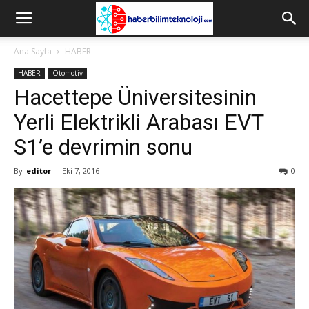
Ana Sayfa
HABER
HABER
Otomotiv
Hacettepe Üniversitesinin
Yerli Elektrikli Arabası EVT
S1’e devrimin sonu
By
editor
-
Eki 7, 2016
0