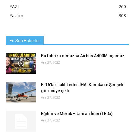
YAZI
260
Yazılım
303
En Son Haberler
Bu fabrika olmazsa Airbus A400M uçamaz!
Ara 27, 2022
F-16’ları taklit eden İHA: Kamikaze Şimşek
görücüye çıktı
Ara 27, 2022
Eğitim ve Merak – Umran İnan (TEDx)
Ara 27, 2022