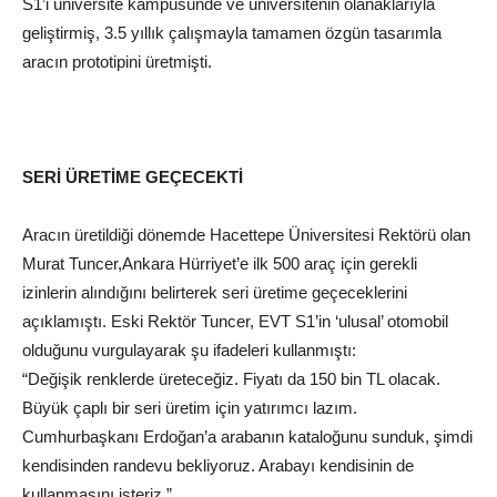
S1’i
üniversite
kampüsünde ve üniversitenin olanaklarıyla
geliştirmiş, 3.5 yıllık çalışmayla tamamen özgün tasarımla
aracın prototipini üretmişti.
SERİ ÜRETİME GEÇECEKTİ
Aracın üretildiği dönemde Hacettepe Üniversitesi Rektörü olan
Murat Tuncer,
Ankara
Hürriyet
’e ilk 500 araç için gerekli
izinlerin alındığını belirterek seri üretime geçeceklerini
açıklamıştı. Eski Rektör Tuncer, EVT S1’in ‘ulusal’ otomobil
olduğunu vurgulayarak şu ifadeleri kullanmıştı:
“Değişik renklerde üreteceğiz. Fiyatı da 150 bin TL olacak.
Büyük çaplı bir seri üretim için yatırımcı lazım.
Cumhurbaşkanı
Erdoğan
’a arabanın kataloğunu sunduk, şimdi
kendisinden
randevu
bekliyoruz. Arabayı kendisinin de
kullanmasını isteriz.”