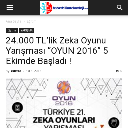
Ana Sayfa
Eğitim
Eğitim
YARIŞMA
24.000 TL’lik Zeka Oyunu
Yarışması “OYUN 2016” 5
Ekimde Başladı !
By
editor
-
Eki 8, 2016
0