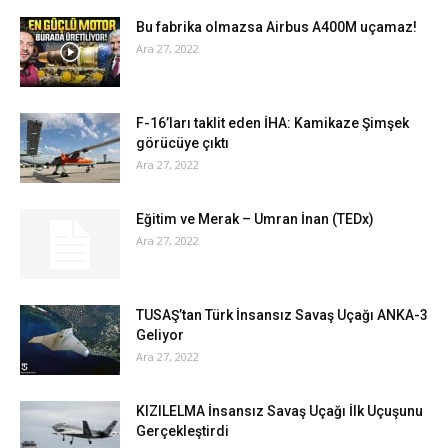
Bu fabrika olmazsa Airbus A400M uçamaz!
Ara 27, 2022
F-16’ları taklit eden İHA: Kamikaze Şimşek
görücüye çıktı
Ara 27, 2022
Eğitim ve Merak – Umran İnan (TEDx)
Ara 27, 2022
TUSAŞ’tan Türk İnsansız Savaş Uçağı ANKA-3
Geliyor
Ara 27, 2022
KIZILELMA İnsansız Savaş Uçağı İlk Uçuşunu
Gerçekleştirdi