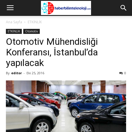
Ana Sayfa
ETKİNLİK
ETKİNLİK
Otomotiv
Otomotiv Mühendisliği
Konferansı, İstanbul’da
yapılacak
By
editor
-
Eki 25, 2016
0