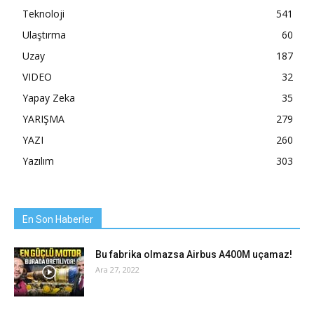
Teknoloji
541
Ulaştırma
60
Uzay
187
VIDEO
32
Yapay Zeka
35
YARIŞMA
279
YAZI
260
Yazılım
303
En Son Haberler
Bu fabrika olmazsa Airbus A400M uçamaz!
Ara 27, 2022