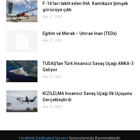
F-16’ları taklit eden İHA: Kamikaze Şimşek
görücüye çıktı
Ara 27, 2022
Eğitim ve Merak – Umran İnan (TEDx)
Ara 27, 2022
TUSAŞ’tan Türk İnsansız Savaş Uçağı ANKA-3
Geliyor
Ara 27, 2022
KIZILELMA İnsansız Savaş Uçağı İlk Uçuşunu
Gerçekleştirdi
Ara 16, 2022
Hosthink Dedicated Servers
Sunucularında Barınmaktadır.