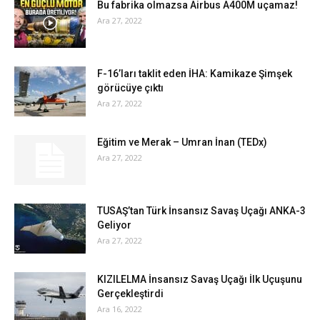
Bu fabrika olmazsa Airbus A400M uçamaz!
Ara 27, 2022
F-16’ları taklit eden İHA: Kamikaze Şimşek
görücüye çıktı
Ara 27, 2022
Eğitim ve Merak – Umran İnan (TEDx)
Ara 27, 2022
TUSAŞ’tan Türk İnsansız Savaş Uçağı ANKA-3
Geliyor
Ara 27, 2022
KIZILELMA İnsansız Savaş Uçağı İlk Uçuşunu
Gerçekleştirdi
Ara 16, 2022