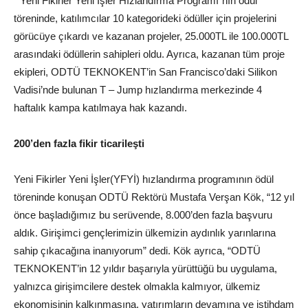
“Yeni Fikirler Yeni İşler Hızlandırma Programı”nın ödül
töreninde, katılımcılar 10 kategorideki ödüller için projelerini
görücüye çıkardı ve kazanan projeler, 25.000TL ile 100.000TL
arasındaki ödüllerin sahipleri oldu. Ayrıca, kazanan tüm proje
ekipleri, ODTÜ TEKNOKENT’in San Francisco’daki Silikon
Vadisi’nde bulunan T – Jump hızlandırma merkezinde 4
haftalık kampa katılmaya hak kazandı.
200’den fazla fikir ticarileşti
Yeni Fikirler Yeni İşler(YFYİ) hızlandırma programının ödül
töreninde konuşan ODTÜ Rektörü Mustafa Verşan Kök, “12 yıl
önce başladığımız bu serüvende, 8.000’den fazla başvuru
aldık. Girişimci gençlerimizin ülkemizin aydınlık yarınlarına
sahip çıkacağına inanıyorum” dedi. Kök ayrıca, “ODTÜ
TEKNOKENT’in 12 yıldır başarıyla yürüttüğü bu uygulama,
yalnızca girişimcilere destek olmakla kalmıyor, ülkemiz
ekonomisinin kalkınmasına, yatırımların devamına ve istihdam