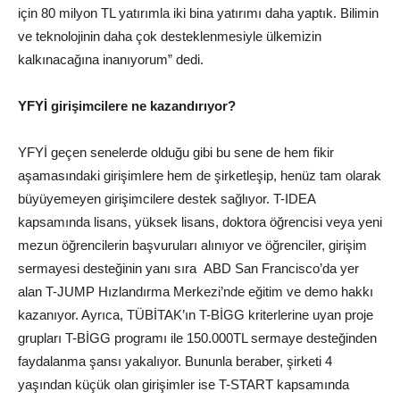
için 80 milyon TL yatırımla iki bina yatırımı daha yaptık. Bilimin
ve teknolojinin daha çok desteklenmesiyle ülkemizin
kalkınacağına inanıyorum” dedi.
YFYİ girişimcilere ne kazandırıyor?
YFYİ geçen senelerde olduğu gibi bu sene de hem fikir
aşamasındaki girişimlere hem de şirketleşip, henüz tam olarak
büyüyemeyen girişimcilere destek sağlıyor. T-IDEA
kapsamında lisans, yüksek lisans, doktora öğrencisi veya yeni
mezun öğrencilerin başvuruları alınıyor ve öğrenciler, girişim
sermayesi desteğinin yanı sıra ABD San Francisco’da yer
alan T-JUMP Hızlandırma Merkezi’nde eğitim ve demo hakkı
kazanıyor. Ayrıca, TÜBİTAK’ın T-BİGG kriterlerine uyan proje
grupları T-BİGG programı ile 150.000TL sermaye desteğinden
faydalanma şansı yakalıyor. Bununla beraber, şirketi 4
yaşından küçük olan girişimler ise T-START kapsamında