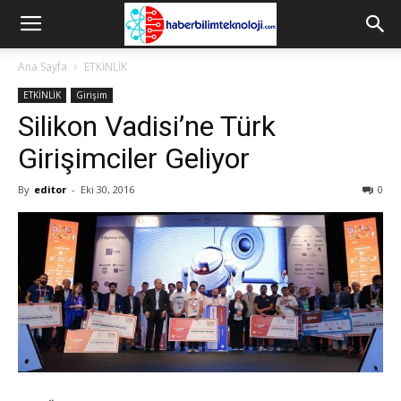
Ana Sayfa
ETKİNLİK
ETKİNLİK
Girişim
Silikon Vadisi’ne Türk
Girişimciler Geliyor
By
editor
-
Eki 30, 2016
0