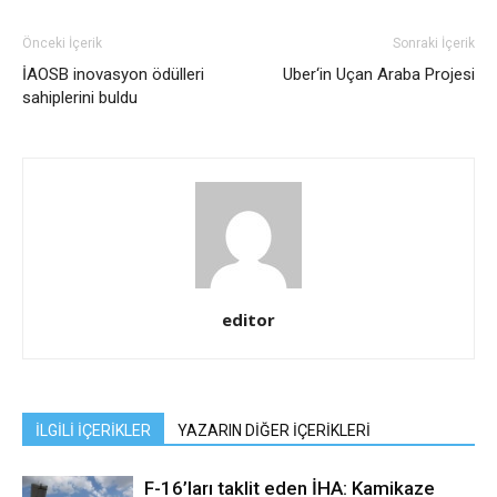
Önceki İçerik
Sonraki İçerik
İAOSB inovasyon ödülleri
Uber‘in Uçan Araba Projesi
sahiplerini buldu
editor
İLGİLİ İÇERİKLER
YAZARIN DİĞER İÇERİKLERİ
F-16’ları taklit eden İHA: Kamikaze