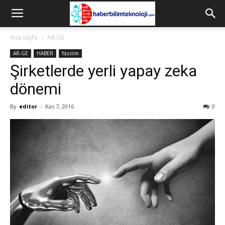
Ana Sayfa
AR-GE
AR-GE
HABER
Yazılım
Şirketlerde yerli yapay zeka
dönemi
By
editor
-
Kas 7, 2016
0