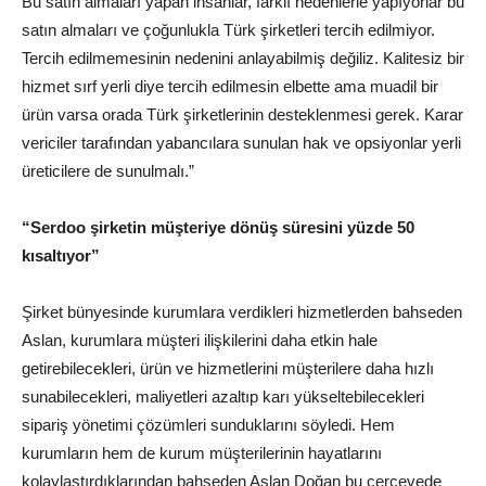
Bu satın almaları yapan insanlar, farklı nedenlerle yapıyorlar bu
satın almaları ve çoğunlukla Türk şirketleri tercih edilmiyor.
Tercih edilmemesinin nedenini anlayabilmiş değiliz. Kalitesiz bir
hizmet sırf yerli diye tercih edilmesin elbette ama muadil bir
ürün varsa orada Türk şirketlerinin desteklenmesi gerek. Karar
vericiler tarafından yabancılara sunulan hak ve opsiyonlar yerli
üreticilere de sunulmalı.”
“Serdoo şirketin müşteriye dönüş süresini yüzde 50
kısaltıyor”
Şirket bünyesinde kurumlara verdikleri hizmetlerden bahseden
Aslan, kurumlara müşteri ilişkilerini daha etkin hale
getirebilecekleri, ürün ve hizmetlerini müşterilere daha hızlı
sunabilecekleri, maliyetleri azaltıp karı yükseltebilecekleri
sipariş yönetimi çözümleri sunduklarını söyledi. Hem
kurumların hem de kurum müşterilerinin hayatlarını
kolaylaştırdıklarından bahseden Aslan Doğan bu çerçevede