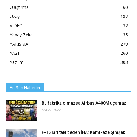
Ulaştırma
60
Uzay
187
VIDEO
32
Yapay Zeka
35
YARIŞMA
279
YAZI
260
Yazılım
303
En Son Haberler
Bu fabrika olmazsa Airbus A400M uçamaz!
Ara 27, 2022
F-16’ları taklit eden İHA: Kamikaze Şimşek