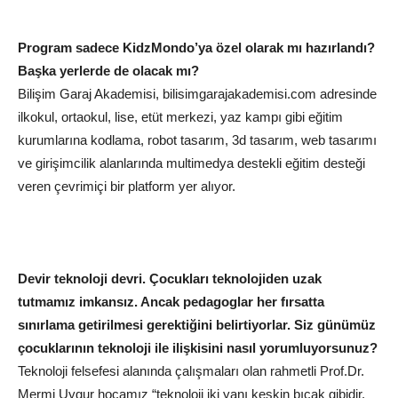
Program sadece KidzMondo’ya özel olarak mı hazırlandı?
Başka yerlerde de olacak mı?
Bilişim Garaj Akademisi,
bilisimgarajakademisi.com
adresinde
ilkokul, ortaokul, lise, etüt merkezi, yaz kampı gibi eğitim
kurumlarına kodlama, robot tasarım, 3d tasarım, web tasarımı
ve girişimcilik alanlarında multimedya destekli eğitim desteği
veren çevrimiçi bir platform yer alıyor.
Devir teknoloji devri. Çocukları teknolojiden uzak
tutmamız imkansız. Ancak pedagoglar her fırsatta
sınırlama getirilmesi gerektiğini belirtiyorlar. Siz günümüz
çocuklarının teknoloji ile ilişkisini nasıl yorumluyorsunuz?
Teknoloji felsefesi alanında çalışmaları olan rahmetli Prof.Dr.
Mermi Uygur hocamız “teknoloji iki yanı keskin bıçak gibidir.