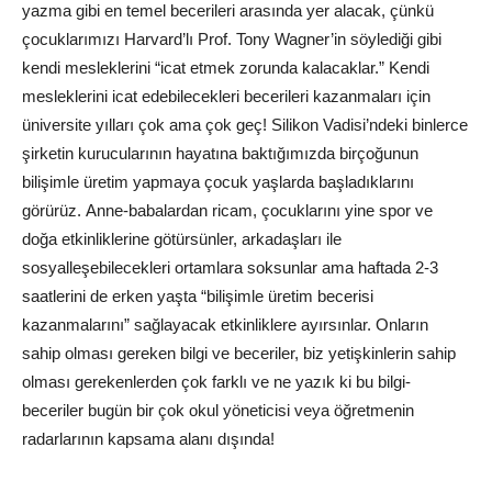
yazma gibi en temel becerileri arasında yer alacak, çünkü
çocuklarımızı Harvard’lı Prof. Tony Wagner’in söylediği gibi
kendi mesleklerini “icat etmek zorunda kalacaklar.” Kendi
mesleklerini icat edebilecekleri becerileri kazanmaları için
üniversite yılları çok ama çok geç!
Silikon Vadisi
’ndeki binlerce
şirketin kurucularının hayatına baktığımızda birçoğunun
bilişimle üretim yapmaya çocuk yaşlarda başladıklarını
görürüz.
Anne
-babalardan ricam, çocuklarını yine
spor
ve
doğa etkinliklerine götürsünler, arkadaşları ile
sosyalleşebilecekleri ortamlara soksunlar ama haftada 2-3
saatlerini de erken yaşta “bilişimle üretim becerisi
kazanmalarını” sağlayacak etkinliklere ayırsınlar. Onların
sahip olması gereken bilgi ve beceriler, biz yetişkinlerin sahip
olması gerekenlerden çok farklı ve ne yazık ki bu bilgi-
beceriler bugün bir çok okul yöneticisi veya öğretmenin
radarlarının kapsama alanı dışında!