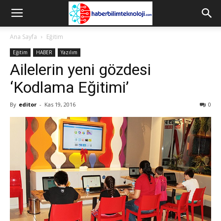
Ana Sayfa
Eğitim
Eğitim
HABER
Yazılım
Ailelerin yeni gözdesi
‘Kodlama Eğitimi’
By
editor
-
Kas 19, 2016
0