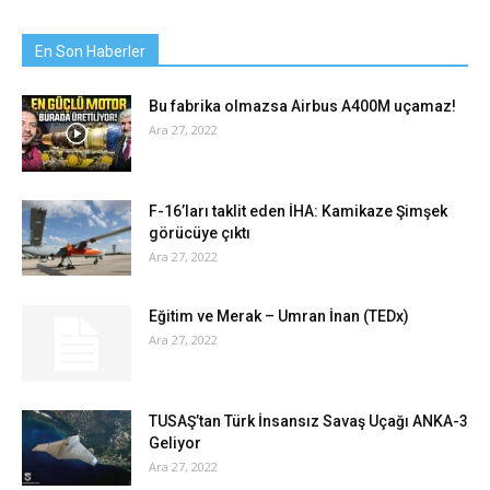
En Son Haberler
Bu fabrika olmazsa Airbus A400M uçamaz!
Ara 27, 2022
F-16’ları taklit eden İHA: Kamikaze Şimşek
görücüye çıktı
Ara 27, 2022
Eğitim ve Merak – Umran İnan (TEDx)
Ara 27, 2022
TUSAŞ’tan Türk İnsansız Savaş Uçağı ANKA-3
Geliyor
Ara 27, 2022