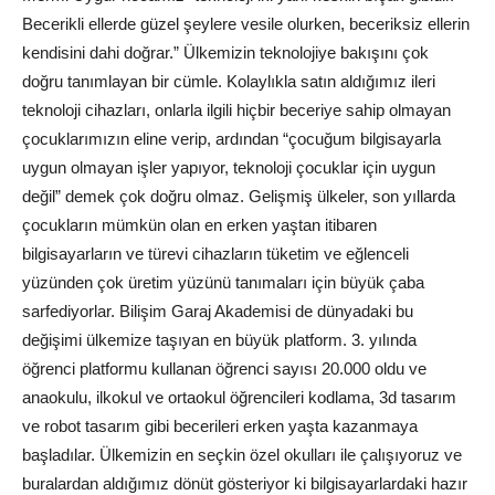
Becerikli ellerde güzel şeylere vesile olurken, beceriksiz ellerin
kendisini dahi doğrar.” Ülkemizin teknolojiye bakışını çok
doğru tanımlayan bir cümle. Kolaylıkla satın aldığımız ileri
teknoloji cihazları, onlarla ilgili hiçbir beceriye sahip olmayan
çocuklarımızın eline verip, ardından “çocuğum bilgisayarla
uygun olmayan işler yapıyor, teknoloji çocuklar için uygun
değil” demek çok doğru olmaz. Gelişmiş ülkeler,
son
yıllarda
çocukların mümkün olan en erken yaştan itibaren
bilgisayarların ve türevi cihazların tüketim ve eğlenceli
yüzünden çok üretim yüzünü tanımaları için büyük çaba
sarfediyorlar. Bilişim Garaj Akademisi de dünyadaki bu
değişimi ülkemize taşıyan en büyük platform. 3. yılında
öğrenci platformu kullanan öğrenci sayısı 20.000 oldu ve
anaokulu, ilkokul ve ortaokul öğrencileri kodlama, 3d tasarım
ve robot tasarım gibi becerileri erken yaşta kazanmaya
başladılar. Ülkemizin en seçkin özel okulları ile çalışıyoruz ve
buralardan aldığımız dönüt gösteriyor ki bilgisayarlardaki hazır