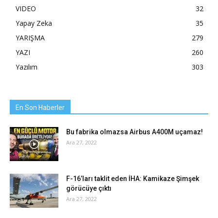
VIDEO
32
Yapay Zeka
35
YARIŞMA
279
YAZI
260
Yazılım
303
En Son Haberler
Bu fabrika olmazsa Airbus A400M uçamaz!
Ara 27, 2022
F-16’ları taklit eden İHA: Kamikaze Şimşek
görücüye çıktı
Ara 27, 2022