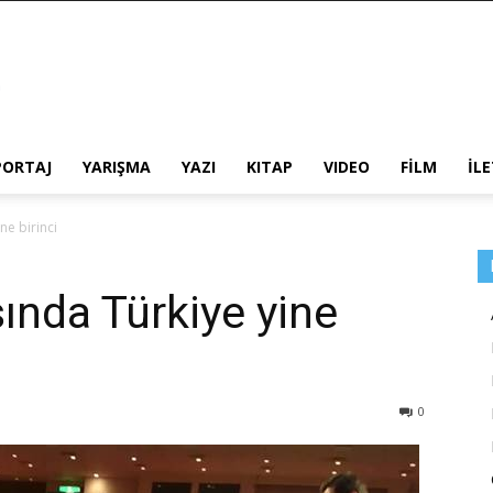
PORTAJ
YARIŞMA
YAZI
KITAP
VIDEO
FİLM
İL
ne birinci
ında Türkiye yine
0