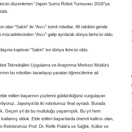
’incisi düzenlenen “Japon Sumo Robot Turnuvası 2016”ya
ıldı.
an “Sakin” ile “Avcı” isimli robotlar, 48 rakibini geride
lu mücadelesinden “Avcı” galip ayrılarak dünya birincisi oldu.
şına kaptıran “Sakin” ise dünya ikincisi oldu.
t Teknolojileri Uygulama ve Araştırma Merkezi Müdürü
ının bu robotları tasarlayıp yaratan öğrencilerine ait
 elde edilen başarının yüzlerini güldürdüğünü vurgulayan
erliyoruz. Japonya’da iki robotumuz final oynadı. Burada
k. Geçen yıl da bu mutluluğu yaşamıştık. Bu yıl hem
u katlamış olduk. Elde edilen başarılarda önemli katkısı olan,
 Rektörümüz Prof. Dr. Refik Polat’a ve Sağlık, Kültür ve