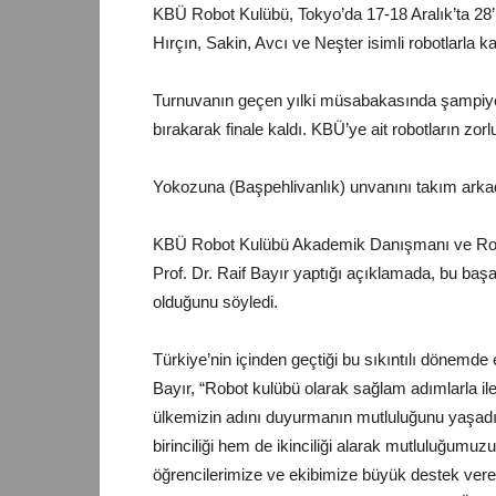
KBÜ Robot Kulübü, Tokyo’da 17-18 Aralık’ta 28
Hırçın, Sakin, Avcı ve Neşter isimli robotlarla kat
Turnuvanın geçen yılki müsabakasında şampiyon ol
bırakarak finale kaldı. KBÜ’ye ait robotların zor
Yokozuna (Başpehlivanlık) unvanını takım arkada
KBÜ Robot Kulübü Akademik Danışmanı ve Robo
Prof. Dr. Raif Bayır yaptığı açıklamada, bu başar
olduğunu söyledi.
Türkiye’nin içinden geçtiği bu sıkıntılı dönemde
Bayır, “Robot kulübü olarak sağlam adımlarla il
ülkemizin adını duyurmanın mutluluğunu yaşadı
birinciliği hem de ikinciliği alarak mutluluğumuz
öğrencilerimize ve ekibimize büyük destek veren