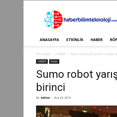
Haber
Bilim
Teknoloji
ANASAYFA
ETKİNLİK
HABER
RÖ
Ana Sayfa
HABER
Sumo robot yarışında Türkiye yi
HABER
Robot
Sumo robot yarış
birinci
By
editor
-
Ara 24, 2016