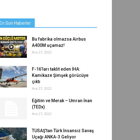
En Son Haberler
Bu fabrika olmazsa Airbus
A400M uçamaz!
Ara 27, 2022
F-16’ları taklit eden İHA:
Kamikaze Şimşek görücüye
çıktı
Ara 27, 2022
Eğitim ve Merak – Umran İnan
(TEDx)
Ara 27, 2022
TUSAŞ’tan Türk İnsansız Savaş
Uçağı ANKA-3 Geliyor