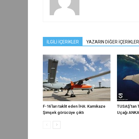
İLGİLİ İÇERİKLER
YAZARIN DİĞER İÇERİKLER
F-16’ları taklit eden İHA: Kamikaze
TUSAŞ’tan T
Şimşek görücüye çıktı
Uçağı ANKA-