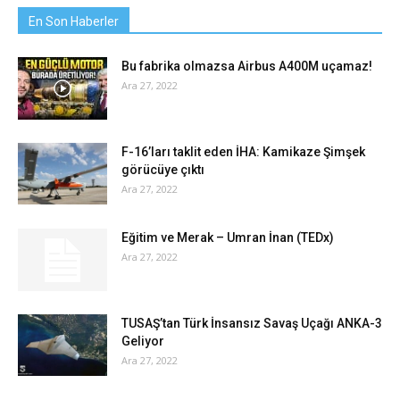
En Son Haberler
Bu fabrika olmazsa Airbus A400M uçamaz!
Ara 27, 2022
F-16’ları taklit eden İHA: Kamikaze Şimşek
görücüye çıktı
Ara 27, 2022
Eğitim ve Merak – Umran İnan (TEDx)
Ara 27, 2022
TUSAŞ’tan Türk İnsansız Savaş Uçağı ANKA-3
Geliyor
Ara 27, 2022