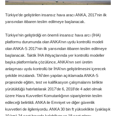
Türkiye’de geliştirilen insansız hava aracı ANKA, 2017’nin ilk
yarısından itibaren teslim edilmeye başlanacak.
Türkiye’nin geliştirdiği en önemli insansız hava arcı (İHA)
platformu durumunda olan ANKA’nın uydu kontrollü modeli
olan ANKA-S 2017’nin ilk yarısından itibaren teslim edilmeye
başlanacak. Taktik İHA ihtiyaçlarında yer kontrollü modeller
başka platformlarla çözülünce, ANKA’nın seri üretim
anlaşması uydu kontrollü bir İHA’nın geliştirilmesini içerecek
şekilde imzalandı. TAİ’den yapılan açıklamada ANKA-S
projesinde eğitim, test ve kalifikasyon çalışmalarını birlikte
yürütüldüğü hatırlatılarak 2017’de 6, 2018’de 4 adet olmak
üzere Hava Kuvvetleri Komutanlığının siparişlerinin teslim
edileceği belirtildi. ANKA ile Emniyet ve diğer güvenlik
kuvvetleri de ilgileniyordu. ANKA 30 bin ft yükseklikte (yaklaşık
10 km) 24 saat havada kalabiliyor ve 18 saat görev