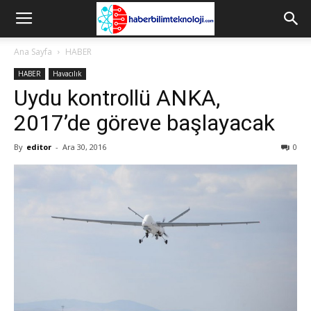
Ana Sayfa
HABER
HABER
Havacılık
Uydu kontrollü ANKA,
2017’de göreve başlayacak
By
editor
-
Ara 30, 2016
0