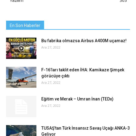
Yazılım
303
En Son Haberler
Bu fabrika olmazsa Airbus A400M uçamaz!
Ara 27, 2022
F-16’ları taklit eden İHA: Kamikaze Şimşek
görücüye çıktı
Ara 27, 2022
Eğitim ve Merak – Umran İnan (TEDx)
Ara 27, 2022
TUSAŞ’tan Türk İnsansız Savaş Uçağı ANKA-3
Geliyor