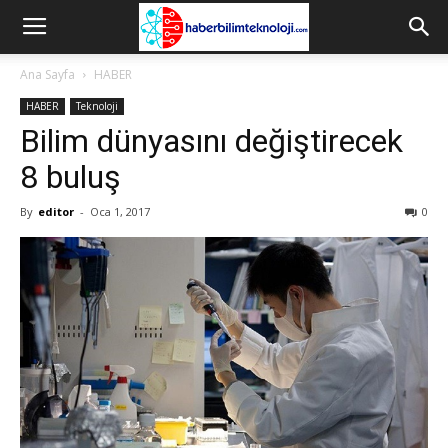
Ana Sayfa
HABER
HABER
Teknoloji
Bilim dünyasını değiştirecek
8 buluş
By
editor
-
Oca 1, 2017
0