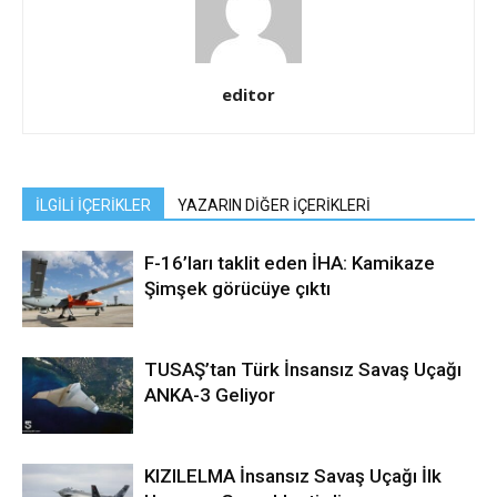
editor
İLGİLİ İÇERİKLER
YAZARIN DİĞER İÇERİKLERİ
F-16’ları taklit eden İHA: Kamikaze
Şimşek görücüye çıktı
TUSAŞ’tan Türk İnsansız Savaş Uçağı
ANKA-3 Geliyor
KIZILELMA İnsansız Savaş Uçağı İlk