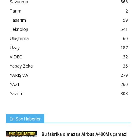
Savunma
566
Tarım
2
Tasarım
59
Teknoloji
541
Ulaştırma
60
Uzay
187
VIDEO
32
Yapay Zeka
35
YARIŞMA
279
YAZI
260
Yazılım
303
En Son Haberler
Bu fabrika olmazsa Airbus A400M uçamaz!