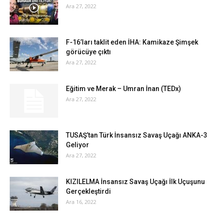
Ara 27, 2022
F-16’ları taklit eden İHA: Kamikaze Şimşek
görücüye çıktı
Ara 27, 2022
Eğitim ve Merak – Umran İnan (TEDx)
Ara 27, 2022
TUSAŞ’tan Türk İnsansız Savaş Uçağı ANKA-3
Geliyor
Ara 27, 2022
KIZILELMA İnsansız Savaş Uçağı İlk Uçuşunu
Gerçekleştirdi
Ara 16, 2022