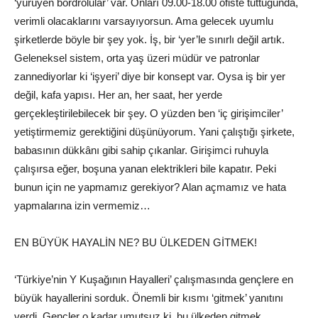
‘yürüyen bordrolular’ var. Onları 09.00-18.00 ofiste tuttuğunda,
verimli olacaklarını varsayıyorsun. Ama gelecek uyumlu
şirketlerde böyle bir şey yok. İş, bir ‘yer’le sınırlı değil artık.
Geleneksel sistem, orta yaş üzeri müdür ve patronlar
zannediyorlar ki ‘işyeri’ diye bir konsept var. Oysa iş bir yer
değil, kafa yapısı. Her an, her saat, her yerde
gerçekleştirilebilecek bir şey. O yüzden ben ‘iç girişimciler’
yetiştirmemiz gerektiğini düşünüyorum. Yani çalıştığı şirkete,
babasının dükkânı gibi sahip çıkanlar. Girişimci ruhuyla
çalışırsa eğer, boşuna yanan elektrikleri bile kapatır. Peki
bunun için ne yapmamız gerekiyor? Alan açmamız ve hata
yapmalarına izin vermemiz…
EN BÜYÜK HAYALİN NE? BU ÜLKEDEN GİTMEK!
‘Türkiye’nin Y Kuşağının Hayalleri’ çalışmasında gençlere en
büyük hayallerini sorduk. Önemli bir kısmı ‘gitmek’ yanıtını
verdi. Gençler o kadar umutsuz ki, bu ülkeden gitmek