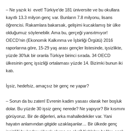
– Ne yazık ki evet! Türkiye’de 181 üniversite ve bu okullara
kayıtlı 13.3 milyon genç var. Bunların 7.8 milyonu, lisans
öğrencisi. Rakamlara bakarsak, gelişimi kucaklamış bir ülke
olduğumuz söylenebilir. Ama bu, gerçeği yansıtmıyor!
OECD’nin (Ekonomik Kalkınma ve İşbirliği Örgütü) 2016
raporlarına göre, 15-29 yaş arası gençler listesinde, işsizlikte,
yüzde 30’luk bir oranla Türkiye birinci sırada. 34 OECD
ülkesinin genç işsizliği ortalaması yüzde 14. Bizimki bunun iki
katı.
İşsiz, hedefsiz, amaçsız bir genç ne yapar?
– Sorun da bu zaten! Evrenin kadim yasası olarak her boşluk
dolar
. Bu yüzde 30 işsiz genç nerede? Ne yapıyor? Bir kısmını
görüyoruz. Bir de diğerleri, arka mahalledekiler var. Yani
hayatın anlamından gitgide uzaklaşanlar… Bir ülkede genç