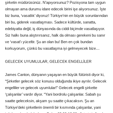
şirketin müdürüsünüz. N’apıyorsunuz? Pozisyona tam uygun
olmayan ama durumu idare edecek birini işe alıyorsunuz. İşte
biz buna, ‘vasatlık’ diyoruz! Türkiye’nin en büyük sorunlarından
biri bu, giderek vasatlaşması. Sadece kültürde, sanatta,
edebiyatta değil, iş dünyasında da ciddi biçimde vasatlaşıyor.
Siz halkı buna alıştırırsanız, halk da olması gerekeni bu sanır
ve ‘vasat’ı yüceltir. Şu an olan bu! Ben en çok bundan
korkuyorum, çünkü bu vasatlaşma iyi gelmeyecek bize…
GELECEK UYUMLULAR, GELECEK ENGELLİLER
James Canton, dünyanın yaşayan en büyük fütüristi diyor ki,
“Şirketler gelecek söz konusu olduğunda ikiye ayrılır. Gelecek
engelliler ve gelecek uyumlular!” Gelecek engelli şirkette
‘çalışanlar’ vardır diyor. “Yani bordrolu çalışanlar.
Sabah
şu
saatte geleceksin, akşam şu saatte çıkacaksın. Şu an
Türkiye’deki şirketlerin önemli bir kısmında çalışanlar, yani