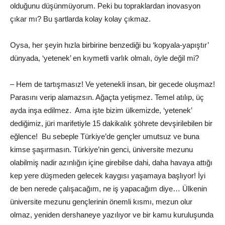
olduğunu düşünmüyorum. Peki bu topraklardan inovasyon
çıkar mı? Bu şartlarda kolay kolay çıkmaz.
Oysa, her şeyin hızla birbirine benzediği bu ‘kopyala-yapıştır’
dünyada, ‘yetenek’ en kıymetli varlık olmalı, öyle değil mi?
– Hem de tartışmasız! Ve yetenekli insan, bir gecede oluşmaz!
Parasını verip alamazsın. Ağaçta yetişmez. Temel atılıp, üç
ayda inşa edilmez. Ama işte bizim ülkemizde, ‘yetenek’
dediğimiz, jüri marifetiyle 15 dakikalık şöhrete devşirilebilen bir
eğlence! Bu sebeple Türkiye’de gençler umutsuz ve buna
kimse şaşırmasın. Türkiye’nin genci, üniversite mezunu
olabilmiş nadir azınlığın içine girebilse dahi, daha havaya attığı
kep yere düşmeden gelecek kaygısı yaşamaya başlıyor! İyi
de ben nerede çalışacağım, ne iş yapacağım diye… Ülkenin
üniversite mezunu gençlerinin önemli kısmı, mezun olur
olmaz, yeniden dershaneye yazılıyor ve bir kamu kuruluşunda