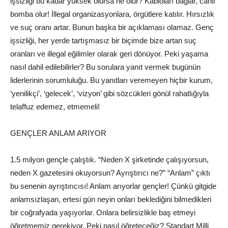
işsizliği bu kadar yüksek olursa ne olur? Kabloları bağlar, canlı
bomba olur! İllegal organizasyonlara, örgütlere katılır. Hırsızlık
ve suç oranı artar. Bunun başka bir açıklaması olamaz. Genç
işsizliği, her yerde tartışmasız bir biçimde bize artan suç
oranları ve illegal eğilimler olarak geri dönüyor. Peki yaşama
nasıl dahil edilebilirler? Bu sorulara yanıt vermek bugünün
liderlerinin sorumluluğu. Bu yanıtları veremeyen hiçbir kurum,
‘yenilikçi’, ‘gelecek’, ‘vizyon’ gibi sözcükleri gönül rahatlığıyla
telaffuz edemez, etmemeli!
GENÇLER ANLAM ARIYOR
1.5 milyon gençle çalıştık. “Neden X şirketinde çalışıyorsun,
neden X gazetesini okuyorsun? Ayrıştırıcı ne?” “Anlam” çıktı
bu senenin ayrıştırıcısı! Anlam arıyorlar gençler! Çünkü gitgide
anlamsızlaşan, ertesi gün neyin onları beklediğini bilmedikleri
bir coğrafyada yaşıyorlar. Onlara belirsizlikle baş etmeyi
öğretmemiz gerekiyor. Peki nasıl öğreteceğiz? Standart Milli