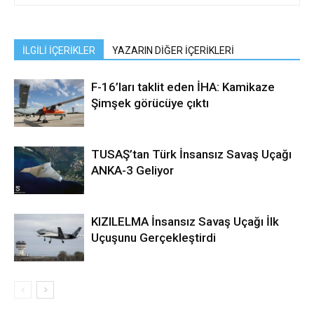
İLGİLİ İÇERİKLER
YAZARIN DİĞER İÇERİKLERİ
F-16’ları taklit eden İHA: Kamikaze
Şimşek görücüye çıktı
TUSAŞ’tan Türk İnsansız Savaş Uçağı
ANKA-3 Geliyor
KIZILELMA İnsansız Savaş Uçağı İlk
Uçuşunu Gerçekleştirdi