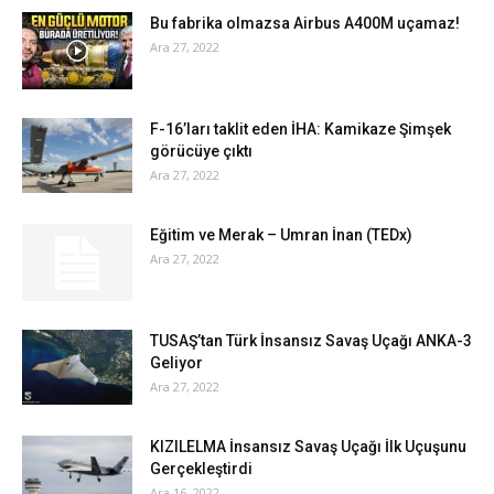
Bu fabrika olmazsa Airbus A400M uçamaz!
Ara 27, 2022
F-16’ları taklit eden İHA: Kamikaze Şimşek
görücüye çıktı
Ara 27, 2022
Eğitim ve Merak – Umran İnan (TEDx)
Ara 27, 2022
TUSAŞ’tan Türk İnsansız Savaş Uçağı ANKA-3
Geliyor
Ara 27, 2022
KIZILELMA İnsansız Savaş Uçağı İlk Uçuşunu
Gerçekleştirdi
Ara 16, 2022