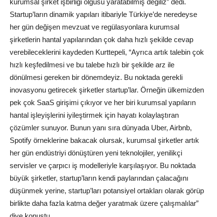
kurumsal şirket işbirliği olgusu yaratabilmiş değiliz” dedi.
Startup’ların dinamik yapıları itibariyle Türkiye’de neredeyse
her gün değişen mevzuat ve regülasyonlara kurumsal
şirketlerin hantal yapılarından çok daha hızlı şekilde cevap
verebileceklerini kaydeden Kurttepeli, “Ayrıca artık talebin çok
hızlı keşfedilmesi ve bu talebe hızlı bir şekilde arz ile
dönülmesi gereken bir dönemdeyiz. Bu noktada gerekli
inovasyonu getirecek şirketler startup’lar. Örneğin ülkemizden
pek çok SaaS girişimi çıkıyor ve her biri kurumsal yapıların
hantal işleyişlerini iyileştirmek için hayatı kolaylaştıran
çözümler sunuyor. Bunun yanı sıra dünyada Uber, Airbnb,
Spotify örneklerine bakacak olursak, kurumsal şirketler artık
her gün endüstriyi dönüştüren yeni teknolojiler, yenilikçi
servisler ve çarpıcı iş modelleriyle karşılaşıyor. Bu noktada
büyük şirketler, startup’ların kendi paylarından çalacağını
düşünmek yerine, startup’ları potansiyel ortakları olarak görüp
birlikte daha fazla katma değer yaratmak üzere çalışmalılar”
diye konuştu.