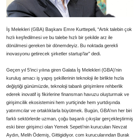
İş Melekleri (GBA) Başkanı Emre Kurttepeli, “Artık talebin çok
hızlı keşfedilmesi ve bu talebe hızlı bir şekilde arz ile
dönülmesi gereken bir dönemdeyiz. Bu noktada gerekli
inovasyonu getirecek şirketler startup’lar” dedi.
Geçen yıl 5’inci yılına giren Galata İş Melekleri (GBA)’nin
kuruluş amacı iş yapış şekillerinin teknoloji ile birlikte hızla
değiştiği günümüzde, teknoloji tabanlı girişimlere rehberlik
ederek inovatif iş fikirlerine finansman havuzu oluşturmak ve
girişimcilik ekosistemini hem yurtiçinde hem yurtdışında
yatırımcılar ve ortaklıklarla büyütmek. Bugün, GBA’nın her biri
farklı sektörlerde uzman, çoğu başarılı çıkışlar gerçekleştirmiş
eski birer girişimci olan Yemek Sepeti’nin kurucuları Nevzat
Aydın, Melih Ödemiş, Gittigidiyor. com kurucularından Burak