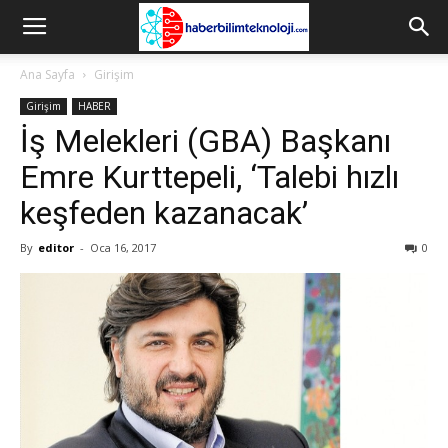
Ana Sayfa
Girişim
Girişim
HABER
İş Melekleri (GBA) Başkanı
Emre Kurttepeli, ‘Talebi hızlı
keşfeden kazanacak’
By
editor
-
Oca 16, 2017
0