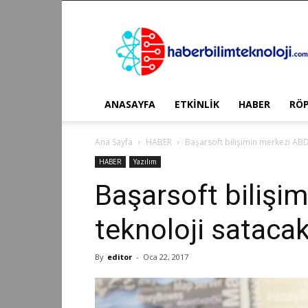
Haber
Bilim
Teknoloji
ANASAYFA
ETKİNLİK
HABER
RÖ
Ana Sayfa
HABER
Başarsoft bilişimin merkezi ABD
HABER
Yazılım
Başarsoft bilişi
teknoloji sataca
By
editor
-
Oca 22, 2017