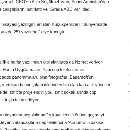
 Başarsoft CEO’su Alim Küçükpehlivan, Suudi Arabistan’dan
çalıştıklarını hatırlattı ve “Sırada ABD var” dedi.
rı hikayesi yazdığını anlatan Küçükpehlivan, “Bünyemizde
 yüzde 25’i yazılımcı” diye konuştu.
ikle harita yazılımları gibi alanlarda da hizmet veriyor.
lı Harita Uygulamaları. Yani cep telefonları ve
 cadde panoramaları, bina fotoğrafları Başarsoft’un
 yurtdışında öne çıkan işlerinden biri olan katı atık yönetim
de İzmit’te projelendiriliyor. İzmit sokaklarında çöp
 tuşla takip ediliyor.
 konteynerim boşaltılmadı” şikayetlerinin önüne geçmeyi
steyen vatandaşların cep telefonuna ‘Aracımız 5 dakika
k. Belediye ise bu sistemle hem maliyetleri düşürecek hem